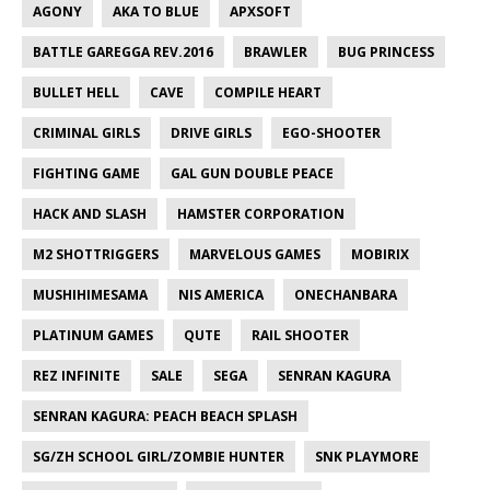
AGONY
AKA TO BLUE
APXSOFT
BATTLE GAREGGA REV.2016
BRAWLER
BUG PRINCESS
BULLET HELL
CAVE
COMPILE HEART
CRIMINAL GIRLS
DRIVE GIRLS
EGO-SHOOTER
FIGHTING GAME
GAL GUN DOUBLE PEACE
HACK AND SLASH
HAMSTER CORPORATION
M2 SHOTTRIGGERS
MARVELOUS GAMES
MOBIRIX
MUSHIHIMESAMA
NIS AMERICA
ONECHANBARA
PLATINUM GAMES
QUTE
RAIL SHOOTER
REZ INFINITE
SALE
SEGA
SENRAN KAGURA
SENRAN KAGURA: PEACH BEACH SPLASH
SG/ZH SCHOOL GIRL/ZOMBIE HUNTER
SNK PLAYMORE