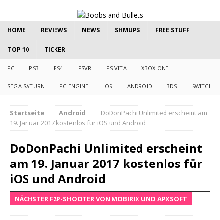
HOME
REVIEWS
NEWS
SHMUPS
FREE STUFF
TOP 10
TICKER
PC
PS3
PS4
PSVR
PS VITA
XBOX ONE
SEGA SATURN
PC ENGINE
IOS
ANDROID
3DS
SWITCH
Startseite
Android
DoDonPachi Unlimited erscheint am
19. Januar 2017 kostenlos für iOS und Android
DoDonPachi Unlimited erscheint
am 19. Januar 2017 kostenlos für
iOS und Android
NÄCHSTER F2P-SHOOTER VON MOBIRIX UND APXSOFT