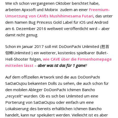
Wie ich schon vergangenen Oktober berichtet habe,
arbeiten Apxsoft und Mobirix zudem an einer
Freemium-
Umsetzung von CAVEs Mushihimesama Futari
, das unter
dem Namen Bug Princess Gold Label für iOS und Android
am 6. Dezember 2016 weltweit veröffentlicht wird – aber
damit nicht genug.
Schon im Januar 2017 soll mit DoDonPachi Unlimited (怒首
領蜂Unlimited ) ein weiterer, kostenlos spielbarer Bullet-
Hell-Shooter folgen,
wie CAVE über die Firmenhomepage
mitteilen lässt
–
aber was ist das für 1 game
?
Auf dem offiziellen Artwork sind die aus DoDonPachi
SaiDaiOuJou bekannten Dolls zu sehen, die auch schon für
den mobilen Ableger DoDonPachi Ichimen Bancho
„recycelt“ wurden. Ob es sich bei Unlimited um eine
Portierung von SaiDaiOuJou oder einfach um eine
Lokalisierung des bereits erhältlichen Ichimen Bancho
handelt, kann nur spekuliert werden. Vielleicht ist es aber