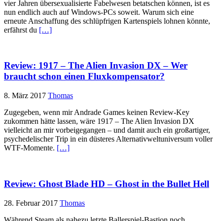
vier Jahren übersexualisierte Fabelwesen betatschen können, ist es
nun endlich auch auf Windows-PCs soweit. Warum sich eine
erneute Anschaffung des schlüpfrigen Kartenspiels lohnen könnte,
erfährst du
[…]
Review: 1917 – The Alien Invasion DX – Wer
braucht schon einen Fluxkompensator?
8. März 2017
Thomas
Zugegeben, wenn mir Andrade Games keinen Review-Key
zukommen hätte lassen, wäre 1917 – The Alien Invasion DX
vielleicht an mir vorbeigegangen – und damit auch ein großartiger,
psychedelischer Trip in ein düsteres Alternativweltuniversum voller
WTF-Momente.
[…]
Review: Ghost Blade HD – Ghost in the Bullet Hell
28. Februar 2017
Thomas
Während Steam als nahezu letzte Ballerspiel-Bastion noch