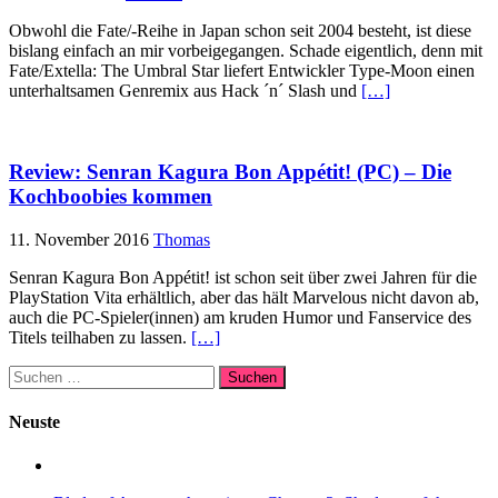
Obwohl die Fate/-Reihe in Japan schon seit 2004 besteht, ist diese
bislang einfach an mir vorbeigegangen. Schade eigentlich, denn mit
Fate/Extella: The Umbral Star liefert Entwickler Type-Moon einen
unterhaltsamen Genremix aus Hack ´n´ Slash und
[…]
Review: Senran Kagura Bon Appétit! (PC) – Die
Kochboobies kommen
11. November 2016
Thomas
Senran Kagura Bon Appétit! ist schon seit über zwei Jahren für die
PlayStation Vita erhältlich, aber das hält Marvelous nicht davon ab,
auch die PC-Spieler(innen) am kruden Humor und Fanservice des
Titels teilhaben zu lassen.
[…]
Suchen
nach:
Neuste