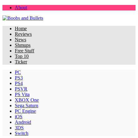
About
Home
Reviews
News
Shmups
Free Stuff
Top 10
Ticker
PC
PS3
PS4
PSVR
PS Vita
XBOX One
Sega Saturn
PC Engine
iOS
Android
3DS
Switch