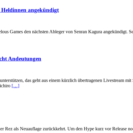
+ Heldinnen angekündigt
elous Games den nächsten Ableger von Senran Kagura angekündigt. Sen
cht Andeutungen
nterstützen, das geht aus einem kürzlich übertragenen Livestream mit S
nichiro
[…]
ker Rez als Neuauflage zurückkehrt. Um den Hype kurz vor Release n