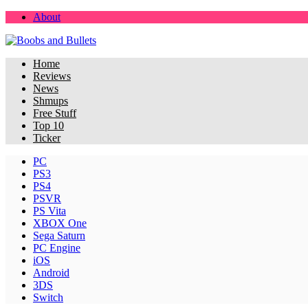
About
Home
Reviews
News
Shmups
Free Stuff
Top 10
Ticker
PC
PS3
PS4
PSVR
PS Vita
XBOX One
Sega Saturn
PC Engine
iOS
Android
3DS
Switch