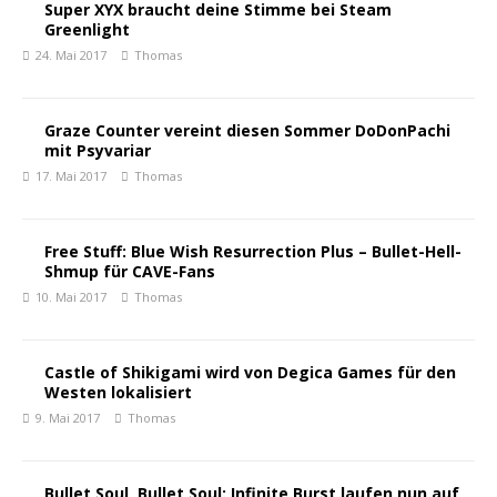
Super XYX braucht deine Stimme bei Steam
Greenlight
24. Mai 2017
Thomas
Graze Counter vereint diesen Sommer DoDonPachi
mit Psyvariar
17. Mai 2017
Thomas
Free Stuff: Blue Wish Resurrection Plus – Bullet-Hell-
Shmup für CAVE-Fans
10. Mai 2017
Thomas
Castle of Shikigami wird von Degica Games für den
Westen lokalisiert
9. Mai 2017
Thomas
Bullet Soul, Bullet Soul: Infinite Burst laufen nun auf