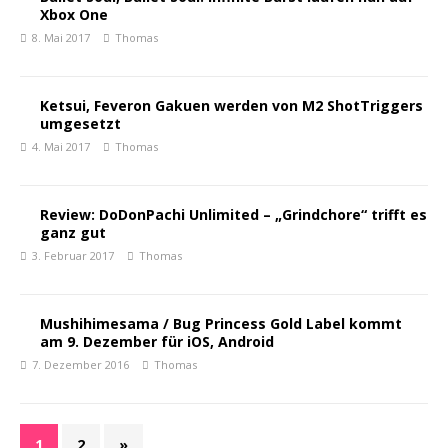
Xbox One
8. Mai 2017
Thomas
Ketsui, Feveron Gakuen werden von M2 ShotTriggers
umgesetzt
4. Mai 2017
Thomas
Review: DoDonPachi Unlimited – „Grindchore“ trifft es
ganz gut
3. Februar 2017
Thomas
Mushihimesama / Bug Princess Gold Label kommt
am 9. Dezember für iOS, Android
7. Dezember 2016
Thomas
1
2
»