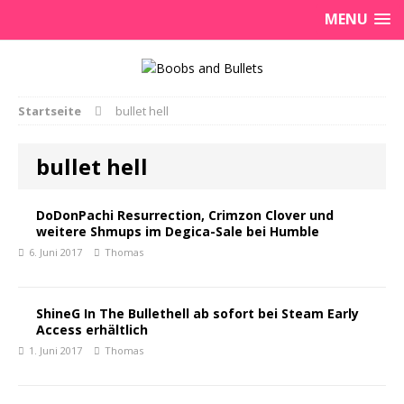
MENU
Startseite
bullet hell
bullet hell
DoDonPachi Resurrection, Crimzon Clover und
weitere Shmups im Degica-Sale bei Humble
6. Juni 2017
Thomas
ShineG In The Bullethell ab sofort bei Steam Early
Access erhältlich
1. Juni 2017
Thomas