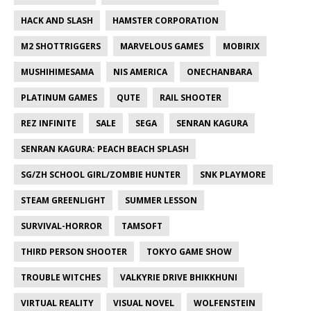
HACK AND SLASH
HAMSTER CORPORATION
M2 SHOTTRIGGERS
MARVELOUS GAMES
MOBIRIX
MUSHIHIMESAMA
NIS AMERICA
ONECHANBARA
PLATINUM GAMES
QUTE
RAIL SHOOTER
REZ INFINITE
SALE
SEGA
SENRAN KAGURA
SENRAN KAGURA: PEACH BEACH SPLASH
SG/ZH SCHOOL GIRL/ZOMBIE HUNTER
SNK PLAYMORE
STEAM GREENLIGHT
SUMMER LESSON
SURVIVAL-HORROR
TAMSOFT
THIRD PERSON SHOOTER
TOKYO GAME SHOW
TROUBLE WITCHES
VALKYRIE DRIVE BHIKKHUNI
VIRTUAL REALITY
VISUAL NOVEL
WOLFENSTEIN