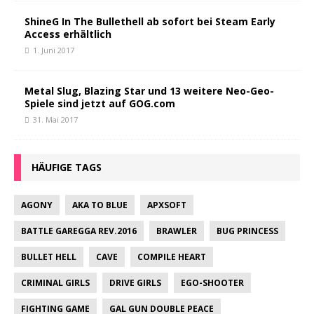
ShineG In The Bullethell ab sofort bei Steam Early
Access erhältlich
1. Juni 2017
Metal Slug, Blazing Star und 13 weitere Neo-Geo-
Spiele sind jetzt auf GOG.com
31. Mai 2017
HÄUFIGE TAGS
AGONY
AKA TO BLUE
APXSOFT
BATTLE GAREGGA REV.2016
BRAWLER
BUG PRINCESS
BULLET HELL
CAVE
COMPILE HEART
CRIMINAL GIRLS
DRIVE GIRLS
EGO-SHOOTER
FIGHTING GAME
GAL GUN DOUBLE PEACE