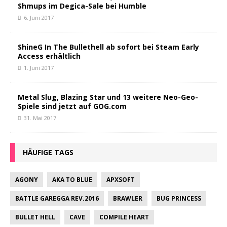
Shmups im Degica-Sale bei Humble
6. Juni 2017
ShineG In The Bullethell ab sofort bei Steam Early
Access erhältlich
1. Juni 2017
Metal Slug, Blazing Star und 13 weitere Neo-Geo-
Spiele sind jetzt auf GOG.com
31. Mai 2017
HÄUFIGE TAGS
AGONY
AKA TO BLUE
APXSOFT
BATTLE GAREGGA REV.2016
BRAWLER
BUG PRINCESS
BULLET HELL
CAVE
COMPILE HEART