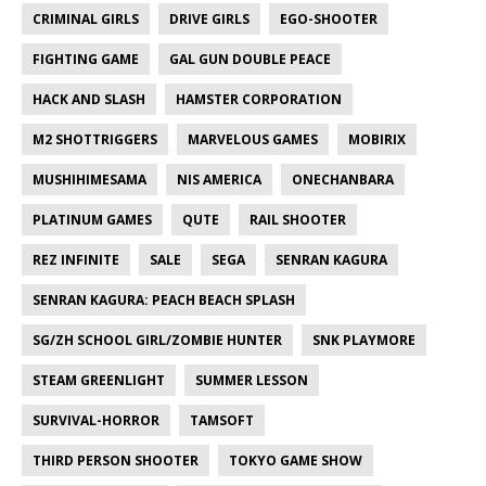
CRIMINAL GIRLS
DRIVE GIRLS
EGO-SHOOTER
FIGHTING GAME
GAL GUN DOUBLE PEACE
HACK AND SLASH
HAMSTER CORPORATION
M2 SHOTTRIGGERS
MARVELOUS GAMES
MOBIRIX
MUSHIHIMESAMA
NIS AMERICA
ONECHANBARA
PLATINUM GAMES
QUTE
RAIL SHOOTER
REZ INFINITE
SALE
SEGA
SENRAN KAGURA
SENRAN KAGURA: PEACH BEACH SPLASH
SG/ZH SCHOOL GIRL/ZOMBIE HUNTER
SNK PLAYMORE
STEAM GREENLIGHT
SUMMER LESSON
SURVIVAL-HORROR
TAMSOFT
THIRD PERSON SHOOTER
TOKYO GAME SHOW