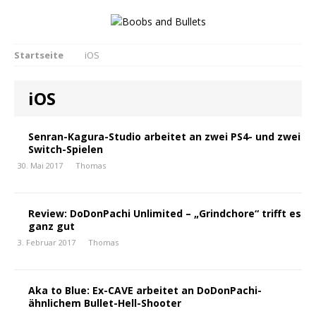
Startseite
iOS
iOS
Senran-Kagura-Studio arbeitet an zwei PS4- und zwei
Switch-Spielen
30. Mai 2017
Thomas
Review: DoDonPachi Unlimited – „Grindchore“ trifft es
ganz gut
3. Februar 2017
Thomas
Aka to Blue: Ex-CAVE arbeitet an DoDonPachi-
ähnlichem Bullet-Hell-Shooter