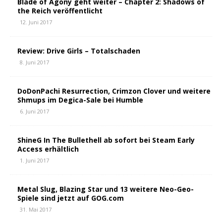
Blade of Agony geht weiter – Chapter 2: Shadows of
the Reich veröffentlicht
12. Juni 2017
Review: Drive Girls – Totalschaden
8. Juni 2017
DoDonPachi Resurrection, Crimzon Clover und weitere
Shmups im Degica-Sale bei Humble
6. Juni 2017
ShineG In The Bullethell ab sofort bei Steam Early
Access erhältlich
1. Juni 2017
Metal Slug, Blazing Star und 13 weitere Neo-Geo-
Spiele sind jetzt auf GOG.com
31. Mai 2017