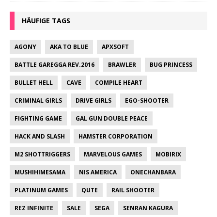
HÄUFIGE TAGS
AGONY
AKA TO BLUE
APXSOFT
BATTLE GAREGGA REV.2016
BRAWLER
BUG PRINCESS
BULLET HELL
CAVE
COMPILE HEART
CRIMINAL GIRLS
DRIVE GIRLS
EGO-SHOOTER
FIGHTING GAME
GAL GUN DOUBLE PEACE
HACK AND SLASH
HAMSTER CORPORATION
M2 SHOTTRIGGERS
MARVELOUS GAMES
MOBIRIX
MUSHIHIMESAMA
NIS AMERICA
ONECHANBARA
PLATINUM GAMES
QUTE
RAIL SHOOTER
REZ INFINITE
SALE
SEGA
SENRAN KAGURA