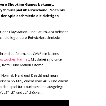
hwere Shooting Games bekannt,
hythmusspiel überraschend. Noch bis
der Spieleschmiede die richtigen
it der PlayStation- und Saturn-Ära bekannt
ich die legendäre Entwicklerschmiede
nd zu feiern, hat CAVE ein kleines
los zocken kannst
. Mit dabei sind unter
, Ketsui und Mahou Otome.
y, Normal, Hard und Death) und neun
 einem S5 Mini, einem iPad Air 2 und einem
Da das Spiel für Touchscreens ausgelegt
, „S“, „K“ und „L“ drücken.