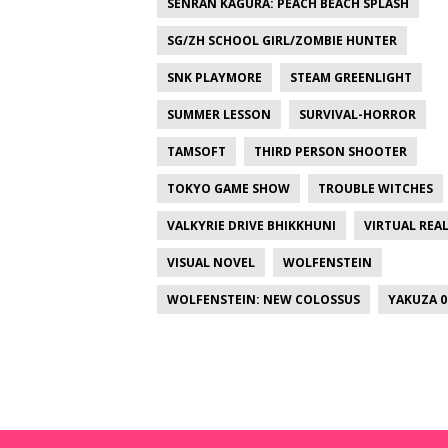
SENRAN KAGURA: PEACH BEACH SPLASH
SG/ZH SCHOOL GIRL/ZOMBIE HUNTER
SNK PLAYMORE
STEAM GREENLIGHT
SUMMER LESSON
SURVIVAL-HORROR
TAMSOFT
THIRD PERSON SHOOTER
TOKYO GAME SHOW
TROUBLE WITCHES
VALKYRIE DRIVE BHIKKHUNI
VIRTUAL REAL
VISUAL NOVEL
WOLFENSTEIN
WOLFENSTEIN: NEW COLOSSUS
YAKUZA 0