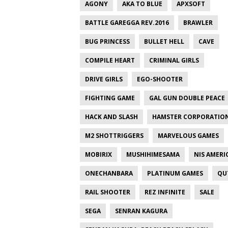
AGONY
AKA TO BLUE
APXSOFT
BATTLE GAREGGA REV.2016
BRAWLER
BUG PRINCESS
BULLET HELL
CAVE
COMPILE HEART
CRIMINAL GIRLS
DRIVE GIRLS
EGO-SHOOTER
FIGHTING GAME
GAL GUN DOUBLE PEACE
HACK AND SLASH
HAMSTER CORPORATIO
M2 SHOTTRIGGERS
MARVELOUS GAMES
MOBIRIX
MUSHIHIMESAMA
NIS AMERI
ONECHANBARA
PLATINUM GAMES
QU
RAIL SHOOTER
REZ INFINITE
SALE
SEGA
SENRAN KAGURA