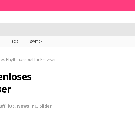
3DS
SWITCH
oses Rhythmusspiel für Browser
enloses
ser
uff
,
iOS
,
News
,
PC
,
Slider