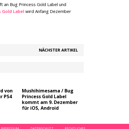
t an Bug Princess Gold Label und
s Gold Label
wird Anfang Dezember
NÄCHSTER ARTIKEL
rd von
Mushihimesama / Bug
r PS4
Princess Gold Label
kommt am 9. Dezember
für iOS, Android
IMPRESSUM
DATENSCHUTZ
RECHTLICHES