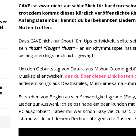
CAVE ist zwar nicht ausschließlich für hardcoresc
trotzdem kommt dieses kürzlich veröffentlichte R
Anfang Dezember kannst du bei bekannten Liedern 
ver
ei
Noten treffen.
Dass CAVE nicht nur Shoot ´Em Ups entwickelt, sollte se
sein
*hust* *Touge* *hust*
– an ein Rhythmusspiel hat s
bislang allerdings noch nicht gewagt.
Um den Geburtstag von Datura aus Mahou Otome gebühre
Musikspiel entwickelt,
das du über diesen Link kosten
anderem Songs aus Deathsmiles, Mushihimesama Futari
e
om
Es stehen von Beginn an vier Schwierigkeitsgrade (Eas
Lieder zur Auswahl. Ich selbst habe ein paar Runden mit
PC ausprobiert – aber mir war schon Easy viel zu hart. 
ist, musst du auf deinem Rechner übrigens die Tasten „A“