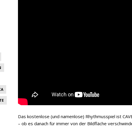
N
CA
TE
Das kostenlose (und namenlose) Rhythmusspiel ist CAVE
– ob es danach für immer von der Bildfläche verschwinden