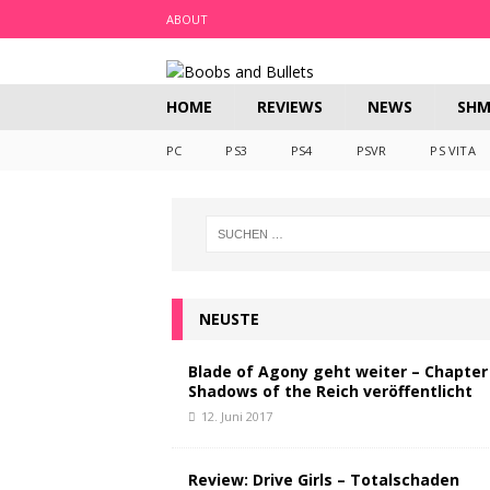
ABOUT
HOME
REVIEWS
NEWS
SHM
PC
PS3
PS4
PSVR
PS VITA
NEUSTE
Blade of Agony geht weiter – Chapter 
Shadows of the Reich veröffentlicht
12. Juni 2017
Review: Drive Girls – Totalschaden