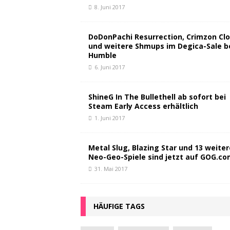
8. Juni 2017
DoDonPachi Resurrection, Crimzon Clo
und weitere Shmups im Degica-Sale b
Humble
6. Juni 2017
ShineG In The Bullethell ab sofort bei
Steam Early Access erhältlich
1. Juni 2017
Metal Slug, Blazing Star und 13 weiter
Neo-Geo-Spiele sind jetzt auf GOG.c
31. Mai 2017
HÄUFIGE TAGS