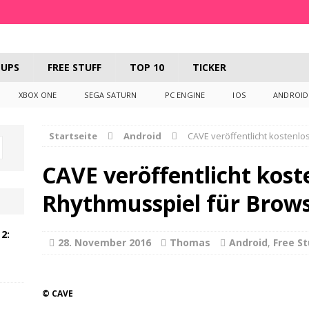
UPS
FREE STUFF
TOP 10
TICKER
XBOX ONE
SEGA SATURN
PC ENGINE
IOS
ANDROID
Startseite
Android
CAVE veröffentlicht kostenl
CAVE veröffentlicht kost
Rhythmusspiel für Brow
2:
28. November 2016
Thomas
Android
,
Free St
© CAVE