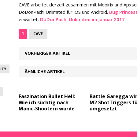
CAVE arbeitet derzeit zusammen mit Mobirix und Apxsof
DoDonPachi Unlimited für iOS und Android.
Bug Princes
erwartet,
DoDonPachi Unlimited im Januar 2017
.
CAVE
VORHERIGER ARTIKEL
ITY
ÄHNLICHE ARTIKEL
Faszination Bullet Hell:
Battle Garegga wi
Wie ich süchtig nach
M2 ShotTriggers fü
Manic-Shootern wurde
umgesetzt