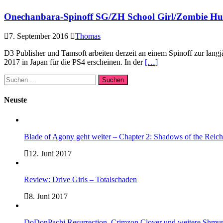
Onechanbara-Spinoff SG/ZH School Girl/Zombie Hun
7. September 2016
Thomas
D3 Publisher und Tamsoft arbeiten derzeit an einem Spinoff zur lan
2017 in Japan für die PS4 erscheinen. In der
[…]
Suchen
nach:
Neuste
Blade of Agony geht weiter – Chapter 2: Shadows of the Reich 
12. Juni 2017
Review: Drive Girls – Totalschaden
8. Juni 2017
DoDonPachi Resurrection, Crimzon Clover und weitere Shmup