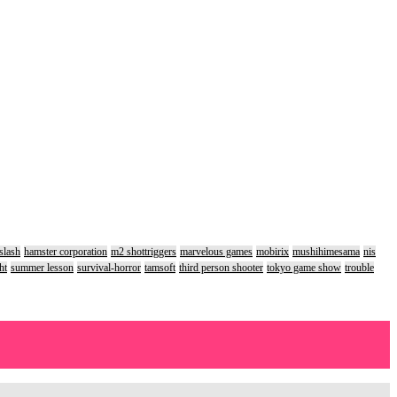
slash
hamster corporation
m2 shottriggers
marvelous games
mobirix
mushihimesama
nis
ht
summer lesson
survival-horror
tamsoft
third person shooter
tokyo game show
trouble