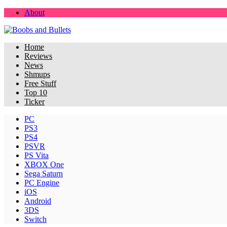
About
Home
Reviews
News
Shmups
Free Stuff
Top 10
Ticker
PC
PS3
PS4
PSVR
PS Vita
XBOX One
Sega Saturn
PC Engine
iOS
Android
3DS
Switch