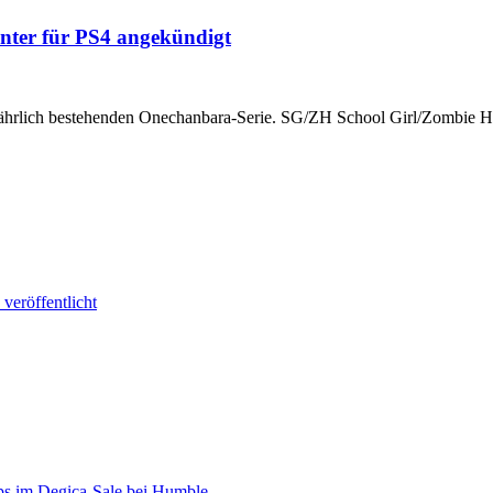
ter für PS4 angekündigt
gjährlich bestehenden Onechanbara-Serie. SG/ZH School Girl/Zombie Hu
veröffentlicht
s im Degica-Sale bei Humble