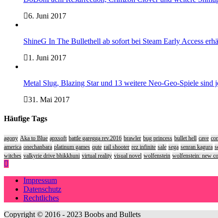
6. Juni 2017
ShineG In The Bullethell ab sofort bei Steam Early Access erhä
1. Juni 2017
Metal Slug, Blazing Star und 13 weitere Neo-Geo-Spiele sind
31. Mai 2017
Häufige Tags
agony
Aka to Blue
apxsoft
battle garegga rev.2016
brawler
bug princess
bullet hell
cave
com
america
onechanbara
platinum games
qute
rail shooter
rez infinite
sale
sega
senran kagura
s
witches
valkyrie drive bhikkhuni
virtual reality
visual novel
wolfenstein
wolfenstein: new c
Impressum
Datenschutz
Rechtliches
Copyright © 2016 - 2023 Boobs and Bullets