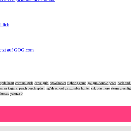
ltlich
 jetzt auf GOG.com
pile heart
criminal girls
drive girls
ego-shooter
fighting game
gal gun double peace
hack and 
enran kagura: peach beach splash
sg/zh school girl/zombie hunter
snk playmore
steam greenlig
olossus
yakuza 0