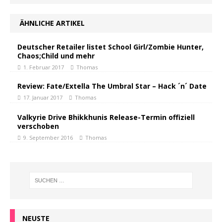
ÄHNLICHE ARTIKEL
Deutscher Retailer listet School Girl/Zombie Hunter,
Chaos;Child und mehr
1. Februar 2017
Thomas
Review: Fate/Extella The Umbral Star – Hack ´n´ Date
17. Januar 2017
Thomas
Valkyrie Drive Bhikkhunis Release-Termin offiziell
verschoben
9. September 2016
Thomas
NEUSTE