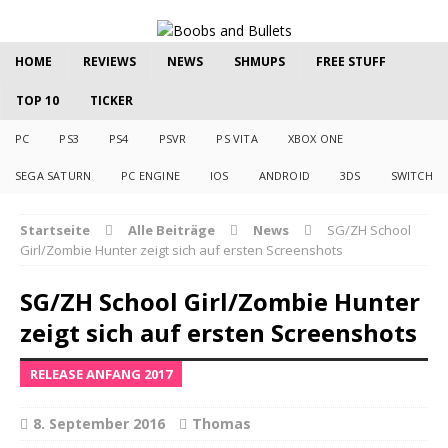
HOME
REVIEWS
NEWS
SHMUPS
FREE STUFF
TOP 10
TICKER
PC
PS3
PS4
PSVR
PS VITA
XBOX ONE
SEGA SATURN
PC ENGINE
IOS
ANDROID
3DS
SWITCH
Startseite
Alle Beiträge
News
SG/ZH School
Girl/Zombie Hunter zeigt sich auf ersten Screenshots
SG/ZH School Girl/Zombie Hunter
zeigt sich auf ersten Screenshots
RELEASE ANFANG 2017
8. September 2016
Thomas