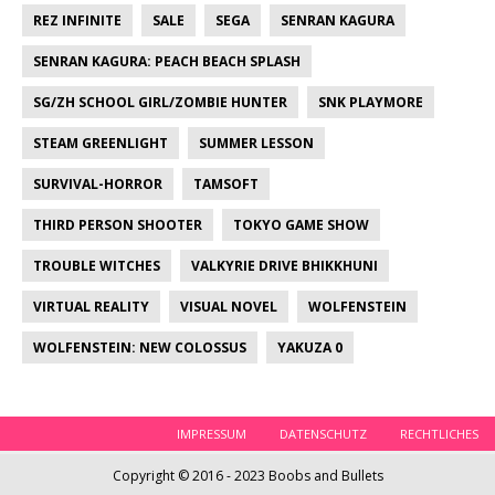
REZ INFINITE
SALE
SEGA
SENRAN KAGURA
SENRAN KAGURA: PEACH BEACH SPLASH
SG/ZH SCHOOL GIRL/ZOMBIE HUNTER
SNK PLAYMORE
STEAM GREENLIGHT
SUMMER LESSON
SURVIVAL-HORROR
TAMSOFT
THIRD PERSON SHOOTER
TOKYO GAME SHOW
TROUBLE WITCHES
VALKYRIE DRIVE BHIKKHUNI
VIRTUAL REALITY
VISUAL NOVEL
WOLFENSTEIN
WOLFENSTEIN: NEW COLOSSUS
YAKUZA 0
IMPRESSUM
DATENSCHUTZ
RECHTLICHES
Copyright © 2016 - 2023 Boobs and Bullets