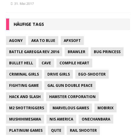
31. Mai 2017
HÄUFIGE TAGS
AGONY
AKA TO BLUE
APXSOFT
BATTLE GAREGGA REV.2016
BRAWLER
BUG PRINCESS
BULLET HELL
CAVE
COMPILE HEART
CRIMINAL GIRLS
DRIVE GIRLS
EGO-SHOOTER
FIGHTING GAME
GAL GUN DOUBLE PEACE
HACK AND SLASH
HAMSTER CORPORATION
M2 SHOTTRIGGERS
MARVELOUS GAMES
MOBIRIX
MUSHIHIMESAMA
NIS AMERICA
ONECHANBARA
PLATINUM GAMES
QUTE
RAIL SHOOTER