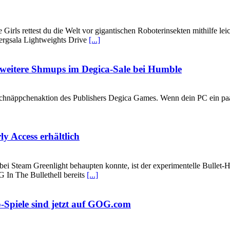
rls rettest du die Welt vor gigantischen Roboterinsekten mithilfe lei
ergsala Lightweights Drive
[...]
weitere Shmups im Degica-Sale bei Humble
chnäppchenaktion des Publishers Degica Games. Wenn dein PC ein paar
y Access erhältlich
ei Steam Greenlight behaupten konnte, ist der experimentelle Bullet-
eG In The Bullethell bereits
[...]
-Spiele sind jetzt auf GOG.com