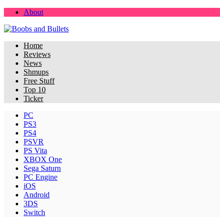
About
Home
Reviews
News
Shmups
Free Stuff
Top 10
Ticker
PC
PS3
PS4
PSVR
PS Vita
XBOX One
Sega Saturn
PC Engine
iOS
Android
3DS
Switch