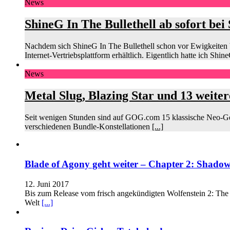
News
ShineG In The Bullethell ab sofort bei
Nachdem sich ShineG In The Bullethell schon vor Ewigkeiten b
Internet-Vertriebsplattform erhältlich. Eigentlich hatte ich Shin
News
Metal Slug, Blazing Star und 13 weite
Seit wenigen Stunden sind auf GOG.com 15 klassische Neo-Geo-
verschiedenen Bundle-Konstellationen
[...]
Blade of Agony geht weiter – Chapter 2: Shadows 
12. Juni 2017
Bis zum Release vom frisch angekündigten Wolfenstein 2: The 
Welt
[...]