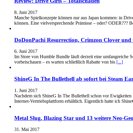
Review: Drive Girls – Totalschaden
8. Juni 2017
Manche Spielkonzepte können nur aus Japan kommen: in Drive Gi
können. Eine vielversprechende Prämisse – oder? ODER??? B
DoDonPachi Resurrection, Crimzon Clover und 
6. Juni 2017
Im Store von Humble Bundle läuft derzeit eine umfangreiche S
vorbeischauen – es warten schließlich Rabatte von bis
[...]
ShineG In The Bullethell ab sofort bei Steam Earl
1. Juni 2017
Nachdem sich ShineG In The Bullethell schon vor Ewigkeiten b
Internet-Vertriebsplattform erhältlich. Eigentlich hatte ich Shin
Metal Slug, Blazing Star und 13 weitere Neo-Geo
31. Mai 2017