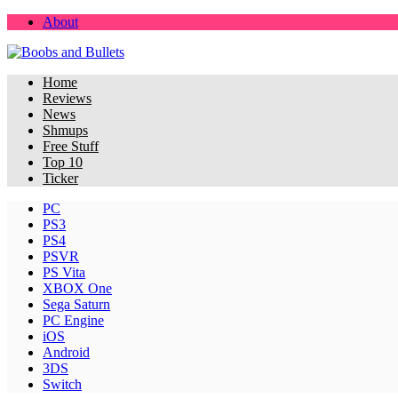
About
Home
Reviews
News
Shmups
Free Stuff
Top 10
Ticker
PC
PS3
PS4
PSVR
PS Vita
XBOX One
Sega Saturn
PC Engine
iOS
Android
3DS
Switch