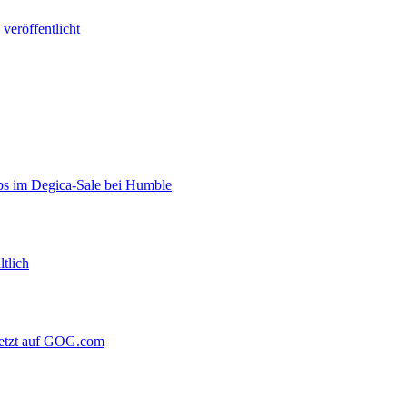
veröffentlicht
s im Degica-Sale bei Humble
ltlich
 jetzt auf GOG.com