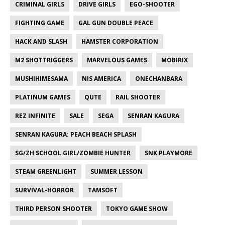
CRIMINAL GIRLS
DRIVE GIRLS
EGO-SHOOTER
FIGHTING GAME
GAL GUN DOUBLE PEACE
HACK AND SLASH
HAMSTER CORPORATION
M2 SHOTTRIGGERS
MARVELOUS GAMES
MOBIRIX
MUSHIHIMESAMA
NIS AMERICA
ONECHANBARA
PLATINUM GAMES
QUTE
RAIL SHOOTER
REZ INFINITE
SALE
SEGA
SENRAN KAGURA
SENRAN KAGURA: PEACH BEACH SPLASH
SG/ZH SCHOOL GIRL/ZOMBIE HUNTER
SNK PLAYMORE
STEAM GREENLIGHT
SUMMER LESSON
SURVIVAL-HORROR
TAMSOFT
THIRD PERSON SHOOTER
TOKYO GAME SHOW