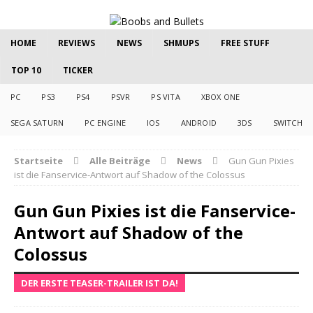
HOME
REVIEWS
NEWS
SHMUPS
FREE STUFF
TOP 10
TICKER
PC
PS3
PS4
PSVR
PS VITA
XBOX ONE
SEGA SATURN
PC ENGINE
IOS
ANDROID
3DS
SWITCH
Startseite
Alle Beiträge
News
Gun Gun Pixies
ist die Fanservice-Antwort auf Shadow of the Colossus
Gun Gun Pixies ist die Fanservice-
Antwort auf Shadow of the
Colossus
DER ERSTE TEASER-TRAILER IST DA!