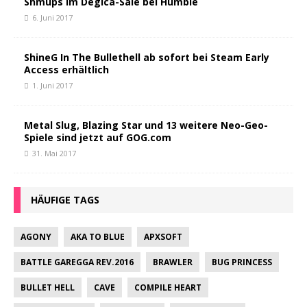
Shmups im Degica-Sale bei Humble
6. Juni 2017
ShineG In The Bullethell ab sofort bei Steam Early
Access erhältlich
1. Juni 2017
Metal Slug, Blazing Star und 13 weitere Neo-Geo-
Spiele sind jetzt auf GOG.com
31. Mai 2017
HÄUFIGE TAGS
AGONY
AKA TO BLUE
APXSOFT
BATTLE GAREGGA REV.2016
BRAWLER
BUG PRINCESS
BULLET HELL
CAVE
COMPILE HEART