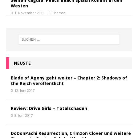
Senran Kagura: Peach Beach Splash kommt in den
Westen
1. November 2016
Thomas
NEUSTE
Blade of Agony geht weiter – Chapter 2: Shadows of
the Reich veröffentlicht
12. Juni 2017
Review: Drive Girls – Totalschaden
8. Juni 2017
DoDonPachi Resurrection, Crimzon Clover und weitere