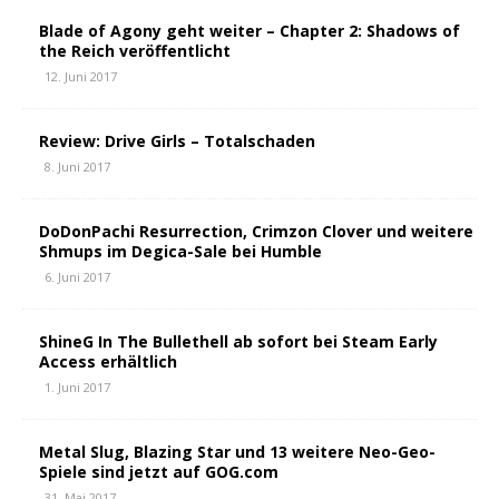
Blade of Agony geht weiter – Chapter 2: Shadows of
the Reich veröffentlicht
12. Juni 2017
Review: Drive Girls – Totalschaden
8. Juni 2017
DoDonPachi Resurrection, Crimzon Clover und weitere
Shmups im Degica-Sale bei Humble
6. Juni 2017
ShineG In The Bullethell ab sofort bei Steam Early
Access erhältlich
1. Juni 2017
Metal Slug, Blazing Star und 13 weitere Neo-Geo-
Spiele sind jetzt auf GOG.com
31. Mai 2017