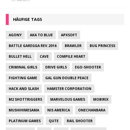
HÄUFIGE TAGS
AGONY
AKA TO BLUE
APXSOFT
BATTLE GAREGGA REV.2016
BRAWLER
BUG PRINCESS
BULLET HELL
CAVE
COMPILE HEART
CRIMINAL GIRLS
DRIVE GIRLS
EGO-SHOOTER
FIGHTING GAME
GAL GUN DOUBLE PEACE
HACK AND SLASH
HAMSTER CORPORATION
M2 SHOTTRIGGERS
MARVELOUS GAMES
MOBIRIX
MUSHIHIMESAMA
NIS AMERICA
ONECHANBARA
PLATINUM GAMES
QUTE
RAIL SHOOTER