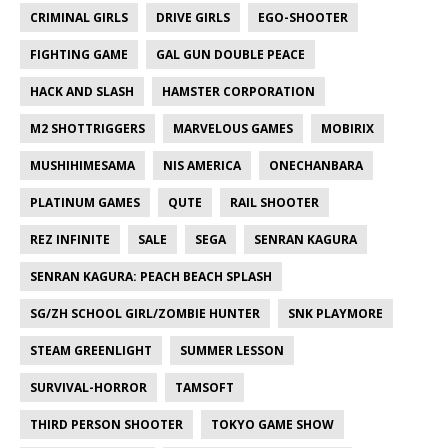
CRIMINAL GIRLS
DRIVE GIRLS
EGO-SHOOTER
FIGHTING GAME
GAL GUN DOUBLE PEACE
HACK AND SLASH
HAMSTER CORPORATION
M2 SHOTTRIGGERS
MARVELOUS GAMES
MOBIRIX
MUSHIHIMESAMA
NIS AMERICA
ONECHANBARA
PLATINUM GAMES
QUTE
RAIL SHOOTER
REZ INFINITE
SALE
SEGA
SENRAN KAGURA
SENRAN KAGURA: PEACH BEACH SPLASH
SG/ZH SCHOOL GIRL/ZOMBIE HUNTER
SNK PLAYMORE
STEAM GREENLIGHT
SUMMER LESSON
SURVIVAL-HORROR
TAMSOFT
THIRD PERSON SHOOTER
TOKYO GAME SHOW