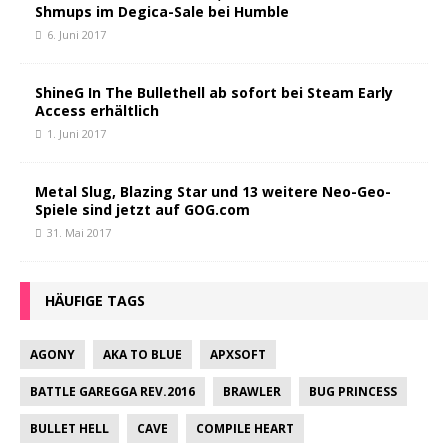
Shmups im Degica-Sale bei Humble
6. Juni 2017
ShineG In The Bullethell ab sofort bei Steam Early
Access erhältlich
1. Juni 2017
Metal Slug, Blazing Star und 13 weitere Neo-Geo-
Spiele sind jetzt auf GOG.com
31. Mai 2017
HÄUFIGE TAGS
AGONY
AKA TO BLUE
APXSOFT
BATTLE GAREGGA REV.2016
BRAWLER
BUG PRINCESS
BULLET HELL
CAVE
COMPILE HEART