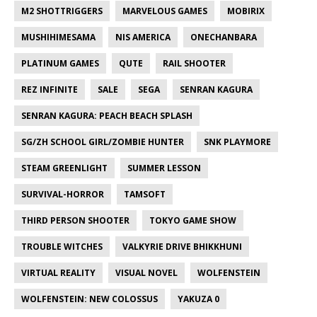
M2 SHOTTRIGGERS
MARVELOUS GAMES
MOBIRIX
MUSHIHIMESAMA
NIS AMERICA
ONECHANBARA
PLATINUM GAMES
QUTE
RAIL SHOOTER
REZ INFINITE
SALE
SEGA
SENRAN KAGURA
SENRAN KAGURA: PEACH BEACH SPLASH
SG/ZH SCHOOL GIRL/ZOMBIE HUNTER
SNK PLAYMORE
STEAM GREENLIGHT
SUMMER LESSON
SURVIVAL-HORROR
TAMSOFT
THIRD PERSON SHOOTER
TOKYO GAME SHOW
TROUBLE WITCHES
VALKYRIE DRIVE BHIKKHUNI
VIRTUAL REALITY
VISUAL NOVEL
WOLFENSTEIN
WOLFENSTEIN: NEW COLOSSUS
YAKUZA 0