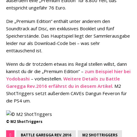
außerdem eine „Premium Edition“ für 8.800 Yen, das
entspricht ungefähr 76 Euro.
Die „Premium Edition“ enthält unter anderem den
Soundtrack auf Disc, ein exklusives Booklet und fünf
Speicherstände. Das Hauptspiel liegt der Sammlerausgabe
leider nur als Download-Code bei – was sehr
enttäuschend ist.
Wenn du dir trotzdem etwas ins Regal stellen willst, dann
kannst du dir die „Premium Edition“ –
zum Beispiel hier bei
Yodobashi
– vorbestellen.
Weitere Details zu Battle
Garegga Rev.2016 erfährst du in diesem Artikel
. M2
ShotTriggers setzt außerdem CAVEs Dangun Feveron für
die PS4 um.
© M2 ShotTriggers
BATTLE GAREGGA REV.2016
M2 SHOTTRIGGERS