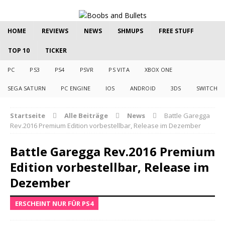
HOME
REVIEWS
NEWS
SHMUPS
FREE STUFF
TOP 10
TICKER
PC
PS3
PS4
PSVR
PS VITA
XBOX ONE
SEGA SATURN
PC ENGINE
IOS
ANDROID
3DS
SWITCH
Startseite
Alle Beiträge
News
Battle Garegga
Rev.2016 Premium Edition vorbestellbar, Release im Dezember
Battle Garegga Rev.2016 Premium
Edition vorbestellbar, Release im
Dezember
ERSCHEINT NUR FÜR PS4