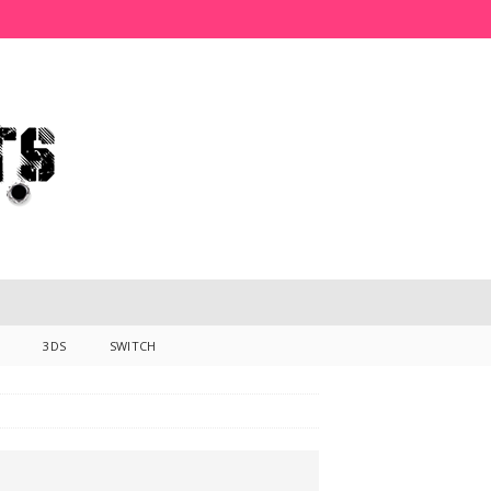
3DS
SWITCH