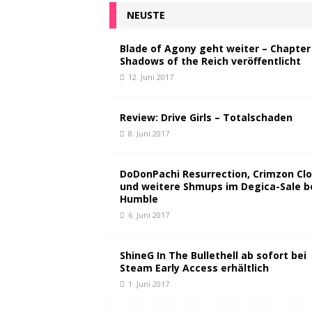
NEUSTE
Blade of Agony geht weiter – Chapter 
Shadows of the Reich veröffentlicht
12. Juni 2017
Review: Drive Girls – Totalschaden
8. Juni 2017
DoDonPachi Resurrection, Crimzon Clo
und weitere Shmups im Degica-Sale b
Humble
6. Juni 2017
ShineG In The Bullethell ab sofort bei
Steam Early Access erhältlich
1. Juni 2017