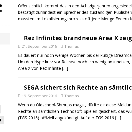
e
Offensichtlich kommt das in den Achtzigerjahren angesiedel
om
bestätigt zumindest ein Sprecher des zuständigen Publisher
mussten im Lokalisierungsprozess oft jede Menge Federn l
Rez Infinites brandneue Area X zeig
21. September 2016
Thomas
Es dauert nur noch wenige Wochen bis der kultige Dreamcas
Um den Hype kurz vor Release noch ein wenig anzuheizen,
Area X von Rez Infinite
[…]
SEGA sichert sich Rechte an sämtli
19. September 2016
Thomas
Wenn du Oldschool-Shmups magst, dürfte dir diese Meldung r
Rechte an sämtlichen Technosoft-Spielen gesichert, das w
(TGS 2016) offiziell angekündigt. Auf der TGS 2016
[…]
N