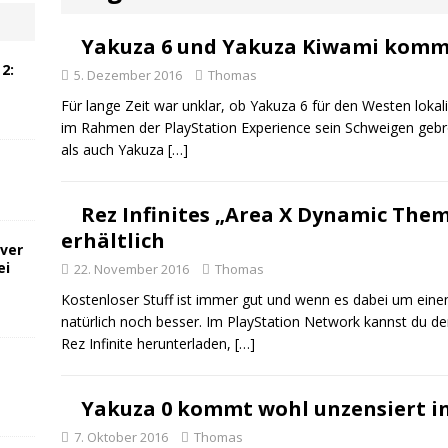
Yakuza 6 und Yakuza Kiwami komm
2:
5. Dezember 2016
Thomas
Für lange Zeit war unklar, ob Yakuza 6 für den Westen lokali
im Rahmen der PlayStation Experience sein Schweigen geb
als auch Yakuza
[…]
Rez Infinites „Area X Dynamic Theme
erhältlich
ver
ei
22. November 2016
Thomas
Kostenloser Stuff ist immer gut und wenn es dabei um einen 
natürlich noch besser. Im PlayStation Network kannst du d
Rez Infinite herunterladen,
[…]
Yakuza 0 kommt wohl unzensiert i
7. Oktober 2016
Thomas