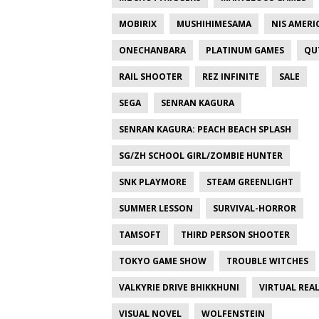
MOBIRIX
MUSHIHIMESAMA
NIS AMERI
ONECHANBARA
PLATINUM GAMES
QU
RAIL SHOOTER
REZ INFINITE
SALE
SEGA
SENRAN KAGURA
SENRAN KAGURA: PEACH BEACH SPLASH
SG/ZH SCHOOL GIRL/ZOMBIE HUNTER
SNK PLAYMORE
STEAM GREENLIGHT
SUMMER LESSON
SURVIVAL-HORROR
TAMSOFT
THIRD PERSON SHOOTER
TOKYO GAME SHOW
TROUBLE WITCHES
VALKYRIE DRIVE BHIKKHUNI
VIRTUAL REAL
VISUAL NOVEL
WOLFENSTEIN