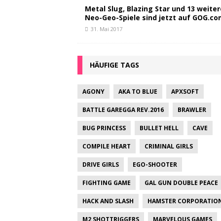
Metal Slug, Blazing Star und 13 weiter
Neo-Geo-Spiele sind jetzt auf GOG.c
31. Mai 2017
HÄUFIGE TAGS
AGONY
AKA TO BLUE
APXSOFT
BATTLE GAREGGA REV.2016
BRAWLER
BUG PRINCESS
BULLET HELL
CAVE
COMPILE HEART
CRIMINAL GIRLS
DRIVE GIRLS
EGO-SHOOTER
FIGHTING GAME
GAL GUN DOUBLE PEACE
HACK AND SLASH
HAMSTER CORPORATIO
M2 SHOTTRIGGERS
MARVELOUS GAMES