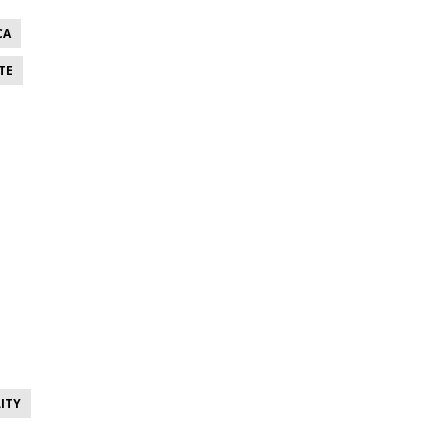
CA
TE
ITY