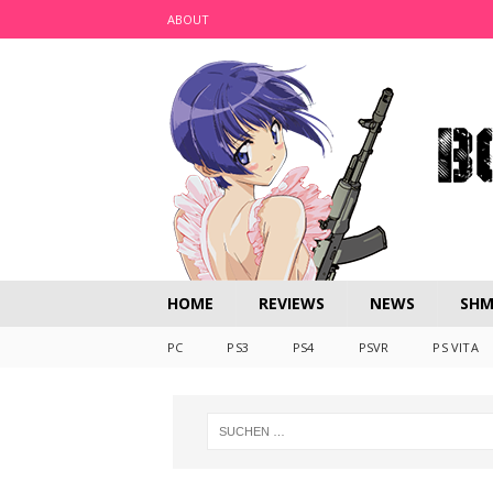
ABOUT
HOME
REVIEWS
NEWS
SHM
PC
PS3
PS4
PSVR
PS VITA