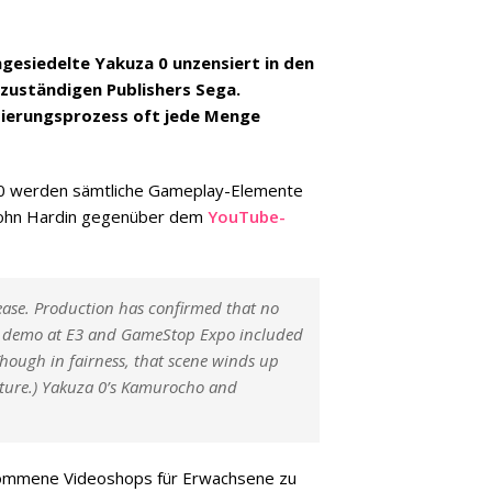
gesiedelte Yakuza 0 unzensiert in den
zuständigen Publishers Sega.
sierungsprozess oft jede Menge
a 0 werden sämtliche Gameplay-Elemente
 John Hardin gegenüber dem
YouTube-
lease. Production has confirmed that no
our demo at E3 and GameStop Expo included
Though in fairness, that scene winds up
cture.) Yakuza 0’s Kamurocho and
ekommene Videoshops für Erwachsene zu