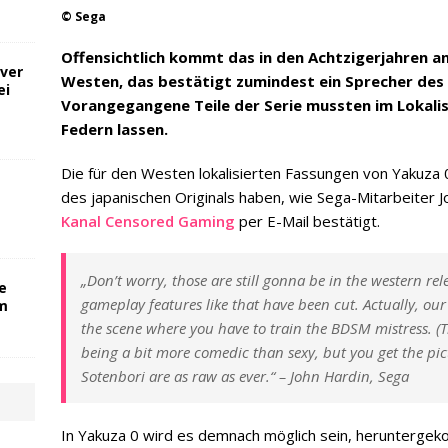
© Sega
Offensichtlich kommt das in den Achtzigerjahren an
ver
Westen, das bestätigt zumindest ein Sprecher des 
ei
Vorangegangene Teile der Serie mussten im Lokali
Federn lassen.
Die für den Westen lokalisierten Fassungen von Yakuz
des japanischen Originals haben, wie Sega-Mitarbeiter
Kanal Censored Gaming
per E-Mail bestätigt.
„Don’t worry, those are still gonna be in the western re
e
gameplay features like that have been cut. Actually, 
om
the scene where you have to train the BDSM mistress. (
being a bit more comedic than sexy, but you get the pi
Sotenbori are as raw as ever.“ – John Hardin, Sega
In Yakuza 0 wird es demnach möglich sein, herunterg