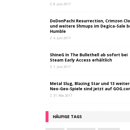
8. Juni 2017
DoDonPachi Resurrection, Crimzon Clo
und weitere Shmups im Degica-Sale b
Humble
6. Juni 2017
ShineG In The Bullethell ab sofort bei
Steam Early Access erhältlich
1. Juni 2017
Metal Slug, Blazing Star und 13 weiter
Neo-Geo-Spiele sind jetzt auf GOG.c
31. Mai 2017
HÄUFIGE TAGS