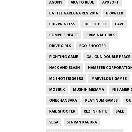
AGONY
AKA TO BLUE
APXSOFT
BATTLE GAREGGA REV.2016
BRAWLER
BUG PRINCESS
BULLET HELL
CAVE
COMPILE HEART
CRIMINAL GIRLS
DRIVE GIRLS
EGO-SHOOTER
FIGHTING GAME
GAL GUN DOUBLE PEACE
HACK AND SLASH
HAMSTER CORPORATIO
M2 SHOTTRIGGERS
MARVELOUS GAMES
MOBIRIX
MUSHIHIMESAMA
NIS AMERI
ONECHANBARA
PLATINUM GAMES
QU
RAIL SHOOTER
REZ INFINITE
SALE
SEGA
SENRAN KAGURA