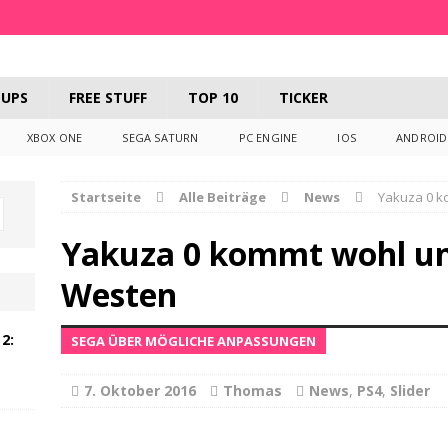
UPS
FREE STUFF
TOP 10
TICKER
XBOX ONE
SEGA SATURN
PC ENGINE
IOS
ANDROID
Startseite
Alle Beiträge
News
Yakuza 0 k
Yakuza 0 kommt wohl unz
Westen
2:
SEGA ÜBER MÖGLICHE ANPASSUNGEN
7. Oktober 2016
Thomas
News
,
PS4
,
Slider