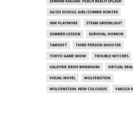
SENRAN KAGURA: PEACH BEACH SPLASH
SG/ZH SCHOOL GIRL/ZOMBIE HUNTER
SNK PLAYMORE
STEAM GREENLIGHT
SUMMER LESSON
SURVIVAL-HORROR
TAMSOFT
THIRD PERSON SHOOTER
TOKYO GAME SHOW
TROUBLE WITCHES
VALKYRIE DRIVE BHIKKHUNI
VIRTUAL REAL
VISUAL NOVEL
WOLFENSTEIN
WOLFENSTEIN: NEW COLOSSUS
YAKUZA 0