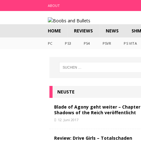
ABOUT
HOME
REVIEWS
NEWS
SHM
PC
PS3
PS4
PSVR
PS VITA
NEUSTE
Blade of Agony geht weiter – Chapter 
Shadows of the Reich veröffentlicht
12. Juni 2017
Review: Drive Girls – Totalschaden