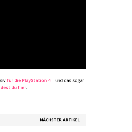
usiv
für die PlayStation 4
– und das sogar
dest du hier
.
NÄCHSTER ARTIKEL