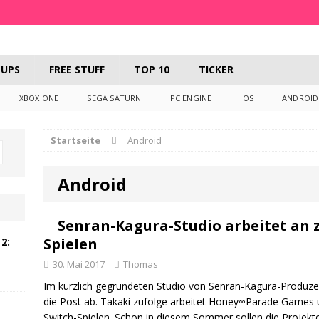
UPS
FREE STUFF
TOP 10
TICKER
XBOX ONE
SEGA SATURN
PC ENGINE
IOS
ANDROID
Startseite
Android
Android
Senran-Kagura-Studio arbeitet an z
Spielen
2:
30. Mai 2017
Thomas
Im kürzlich gegründeten Studio von Senran-Kagura-Produzent
die Post ab. Takaki zufolge arbeitet Honey∞Parade Games 
Switch-Spielen. Schon in diesem Sommer sollen die Projekte