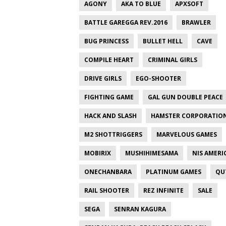
AGONY
AKA TO BLUE
APXSOFT
BATTLE GAREGGA REV.2016
BRAWLER
BUG PRINCESS
BULLET HELL
CAVE
COMPILE HEART
CRIMINAL GIRLS
DRIVE GIRLS
EGO-SHOOTER
FIGHTING GAME
GAL GUN DOUBLE PEACE
HACK AND SLASH
HAMSTER CORPORATIO
M2 SHOTTRIGGERS
MARVELOUS GAMES
MOBIRIX
MUSHIHIMESAMA
NIS AMERI
ONECHANBARA
PLATINUM GAMES
QU
RAIL SHOOTER
REZ INFINITE
SALE
SEGA
SENRAN KAGURA