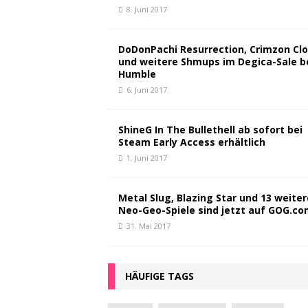
8. Juni 2017
DoDonPachi Resurrection, Crimzon Clo
und weitere Shmups im Degica-Sale b
Humble
6. Juni 2017
ShineG In The Bullethell ab sofort bei
Steam Early Access erhältlich
1. Juni 2017
Metal Slug, Blazing Star und 13 weiter
Neo-Geo-Spiele sind jetzt auf GOG.c
31. Mai 2017
HÄUFIGE TAGS