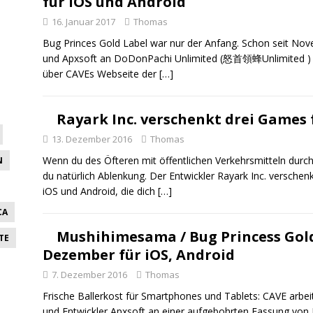
für iOS und Android
16. Januar 2017
Thomas
Bug Princes Gold Label war nur der Anfang. Schon seit Nov
und Apxsoft an DoDonPachi Unlimited (怒首領蜂Unlimited ) f
über CAVEs Webseite der
[…]
Rayark Inc. verschenkt drei Games 
13. Dezember 2016
Thomas
Wenn du des Öfteren mit öffentlichen Verkehrsmitteln durc
N
du natürlich Ablenkung. Der Entwickler Rayark Inc. verschen
iOS und Android, die dich
[…]
CA
Mushihimesama / Bug Princess Gol
TE
Dezember für iOS, Android
7. Dezember 2016
Thomas
Frische Ballerkost für Smartphones und Tablets: CAVE arbei
und Entwickler Apxsoft an einer aufgebohrten Fassung von