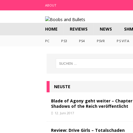
ABOUT
HOME
REVIEWS
NEWS
SHM
PC
PS3
PS4
PSVR
PS VITA
NEUSTE
Blade of Agony geht weiter – Chapter 
Shadows of the Reich veröffentlicht
12. Juni 2017
Review: Drive Girls – Totalschaden