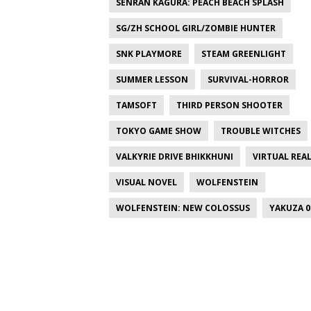
SENRAN KAGURA: PEACH BEACH SPLASH
SG/ZH SCHOOL GIRL/ZOMBIE HUNTER
SNK PLAYMORE
STEAM GREENLIGHT
SUMMER LESSON
SURVIVAL-HORROR
TAMSOFT
THIRD PERSON SHOOTER
TOKYO GAME SHOW
TROUBLE WITCHES
VALKYRIE DRIVE BHIKKHUNI
VIRTUAL REAL
VISUAL NOVEL
WOLFENSTEIN
WOLFENSTEIN: NEW COLOSSUS
YAKUZA 0