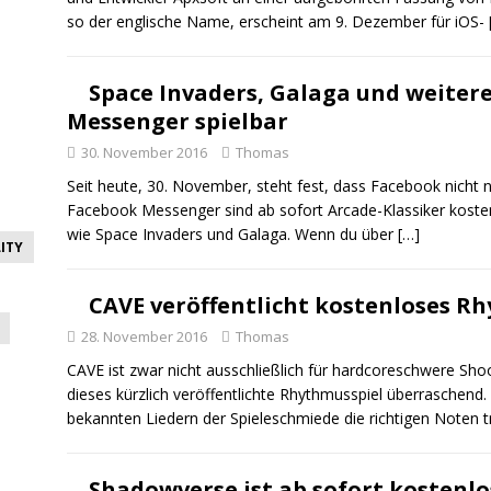
so der englische Name, erscheint am 9. Dezember für iOS-
Space Invaders, Galaga und weiter
Messenger spielbar
30. November 2016
Thomas
Seit heute, 30. November, steht fest, dass Facebook nicht 
Facebook Messenger sind ab sofort Arcade-Klassiker koste
wie Space Invaders und Galaga. Wenn du über
[…]
ITY
CAVE veröffentlicht kostenloses R
28. November 2016
Thomas
CAVE ist zwar nicht ausschließlich für hardcoreschwere S
dieses kürzlich veröffentlichte Rhythmusspiel überraschen
bekannten Liedern der Spieleschmiede die richtigen Noten t
Shadowverse ist ab sofort kostenl