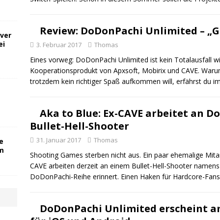
Review: DoDonPachi Unlimited – „Gr
ver
ei
3. Februar 2017
Thomas
Eines vorweg: DoDonPachi Unlimited ist kein Totalausfall wi
Kooperationsprodukt von Apxsoft, Mobirix und CAVE. War
trotzdem kein richtiger Spaß aufkommen will, erfährst du 
Aka to Blue: Ex-CAVE arbeitet an 
Bullet-Hell-Shooter
31. Januar 2017
Thomas
e
om
Shooting Games sterben nicht aus. Ein paar ehemalige Mit
CAVE arbeiten derzeit an einem Bullet-Hell-Shooter namens 
DoDonPachi-Reihe erinnert. Einen Haken für Hardcore-Fans
DoDonPachi Unlimited erscheint am