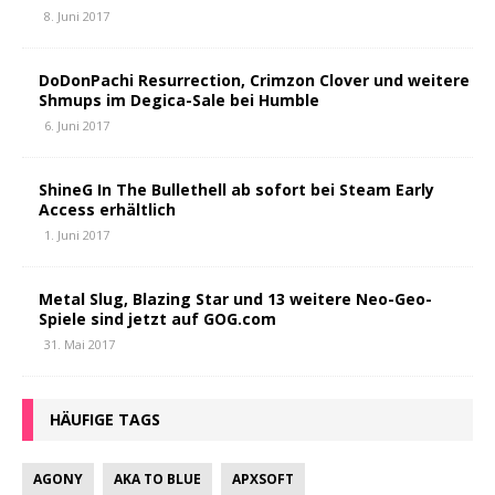
8. Juni 2017
DoDonPachi Resurrection, Crimzon Clover und weitere
Shmups im Degica-Sale bei Humble
6. Juni 2017
ShineG In The Bullethell ab sofort bei Steam Early
Access erhältlich
1. Juni 2017
Metal Slug, Blazing Star und 13 weitere Neo-Geo-
Spiele sind jetzt auf GOG.com
31. Mai 2017
HÄUFIGE TAGS
AGONY
AKA TO BLUE
APXSOFT