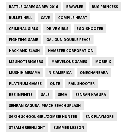
BATTLE GAREGGA REV.2016
BRAWLER
BUG PRINCESS
BULLET HELL
CAVE
COMPILE HEART
CRIMINAL GIRLS
DRIVE GIRLS
EGO-SHOOTER
FIGHTING GAME
GAL GUN DOUBLE PEACE
HACK AND SLASH
HAMSTER CORPORATION
M2 SHOTTRIGGERS
MARVELOUS GAMES
MOBIRIX
MUSHIHIMESAMA
NIS AMERICA
ONECHANBARA
PLATINUM GAMES
QUTE
RAIL SHOOTER
REZ INFINITE
SALE
SEGA
SENRAN KAGURA
SENRAN KAGURA: PEACH BEACH SPLASH
SG/ZH SCHOOL GIRL/ZOMBIE HUNTER
SNK PLAYMORE
STEAM GREENLIGHT
SUMMER LESSON