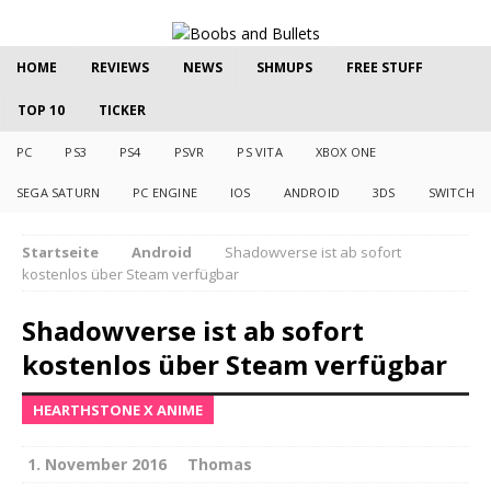
HOME
REVIEWS
NEWS
SHMUPS
FREE STUFF
TOP 10
TICKER
PC
PS3
PS4
PSVR
PS VITA
XBOX ONE
SEGA SATURN
PC ENGINE
IOS
ANDROID
3DS
SWITCH
Startseite
Android
Shadowverse ist ab sofort
kostenlos über Steam verfügbar
Shadowverse ist ab sofort
kostenlos über Steam verfügbar
HEARTHSTONE X ANIME
1. November 2016
Thomas