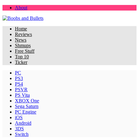
About
Home
Reviews
News
Shmups
Free Stuff
Top 10
Ticker
PC
PS3
PS4
PSVR
PS Vita
XBOX One
Sega Saturn
PC Engine
iOS
Android
3DS
Switch