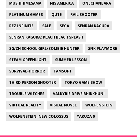
MUSHIHIMESAMA
NIS AMERICA
ONECHANBARA
PLATINUM GAMES
QUTE
RAIL SHOOTER
REZ INFINITE
SALE
SEGA
SENRAN KAGURA
SENRAN KAGURA: PEACH BEACH SPLASH
SG/ZH SCHOOL GIRL/ZOMBIE HUNTER
SNK PLAYMORE
STEAM GREENLIGHT
SUMMER LESSON
SURVIVAL-HORROR
TAMSOFT
THIRD PERSON SHOOTER
TOKYO GAME SHOW
TROUBLE WITCHES
VALKYRIE DRIVE BHIKKHUNI
VIRTUAL REALITY
VISUAL NOVEL
WOLFENSTEIN
WOLFENSTEIN: NEW COLOSSUS
YAKUZA 0