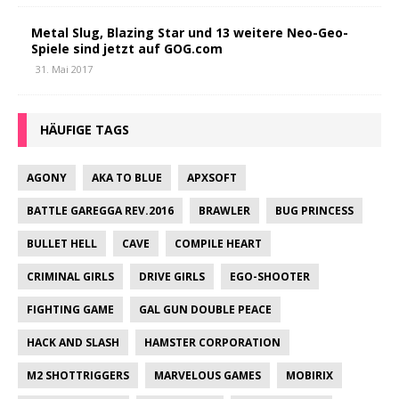
Metal Slug, Blazing Star und 13 weitere Neo-Geo-
Spiele sind jetzt auf GOG.com
31. Mai 2017
HÄUFIGE TAGS
AGONY
AKA TO BLUE
APXSOFT
BATTLE GAREGGA REV.2016
BRAWLER
BUG PRINCESS
BULLET HELL
CAVE
COMPILE HEART
CRIMINAL GIRLS
DRIVE GIRLS
EGO-SHOOTER
FIGHTING GAME
GAL GUN DOUBLE PEACE
HACK AND SLASH
HAMSTER CORPORATION
M2 SHOTTRIGGERS
MARVELOUS GAMES
MOBIRIX