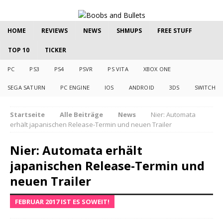
HOME
REVIEWS
NEWS
SHMUPS
FREE STUFF
TOP 10
TICKER
PC
PS3
PS4
PSVR
PS VITA
XBOX ONE
SEGA SATURN
PC ENGINE
IOS
ANDROID
3DS
SWITCH
Startseite
Alle Beiträge
News
Nier: Automata
erhält japanischen Release-Termin und neuen Trailer
Nier: Automata erhält
japanischen Release-Termin und
neuen Trailer
FEBRUAR 2017 IST ES SOWEIT!