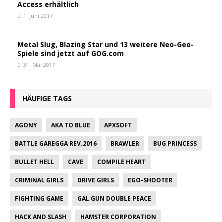
Access erhältlich
1. Juni 2017
Metal Slug, Blazing Star und 13 weitere Neo-Geo-
Spiele sind jetzt auf GOG.com
31. Mai 2017
HÄUFIGE TAGS
AGONY
AKA TO BLUE
APXSOFT
BATTLE GAREGGA REV.2016
BRAWLER
BUG PRINCESS
BULLET HELL
CAVE
COMPILE HEART
CRIMINAL GIRLS
DRIVE GIRLS
EGO-SHOOTER
FIGHTING GAME
GAL GUN DOUBLE PEACE
HACK AND SLASH
HAMSTER CORPORATION