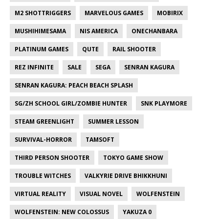
M2 SHOTTRIGGERS
MARVELOUS GAMES
MOBIRIX
MUSHIHIMESAMA
NIS AMERICA
ONECHANBARA
PLATINUM GAMES
QUTE
RAIL SHOOTER
REZ INFINITE
SALE
SEGA
SENRAN KAGURA
SENRAN KAGURA: PEACH BEACH SPLASH
SG/ZH SCHOOL GIRL/ZOMBIE HUNTER
SNK PLAYMORE
STEAM GREENLIGHT
SUMMER LESSON
SURVIVAL-HORROR
TAMSOFT
THIRD PERSON SHOOTER
TOKYO GAME SHOW
TROUBLE WITCHES
VALKYRIE DRIVE BHIKKHUNI
VIRTUAL REALITY
VISUAL NOVEL
WOLFENSTEIN
WOLFENSTEIN: NEW COLOSSUS
YAKUZA 0