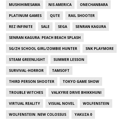
MUSHIHIMESAMA
NIS AMERICA
ONECHANBARA
PLATINUM GAMES
QUTE
RAIL SHOOTER
REZ INFINITE
SALE
SEGA
SENRAN KAGURA
SENRAN KAGURA: PEACH BEACH SPLASH
SG/ZH SCHOOL GIRL/ZOMBIE HUNTER
SNK PLAYMORE
STEAM GREENLIGHT
SUMMER LESSON
SURVIVAL-HORROR
TAMSOFT
THIRD PERSON SHOOTER
TOKYO GAME SHOW
TROUBLE WITCHES
VALKYRIE DRIVE BHIKKHUNI
VIRTUAL REALITY
VISUAL NOVEL
WOLFENSTEIN
WOLFENSTEIN: NEW COLOSSUS
YAKUZA 0