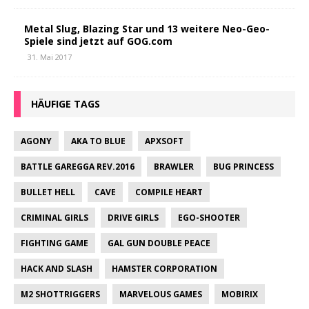
Metal Slug, Blazing Star und 13 weitere Neo-Geo-
Spiele sind jetzt auf GOG.com
31. Mai 2017
HÄUFIGE TAGS
AGONY
AKA TO BLUE
APXSOFT
BATTLE GAREGGA REV.2016
BRAWLER
BUG PRINCESS
BULLET HELL
CAVE
COMPILE HEART
CRIMINAL GIRLS
DRIVE GIRLS
EGO-SHOOTER
FIGHTING GAME
GAL GUN DOUBLE PEACE
HACK AND SLASH
HAMSTER CORPORATION
M2 SHOTTRIGGERS
MARVELOUS GAMES
MOBIRIX