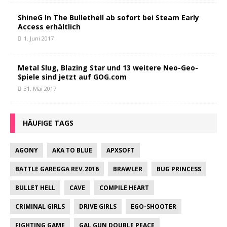
ShineG In The Bullethell ab sofort bei Steam Early
Access erhältlich
1. Juni 2017
Metal Slug, Blazing Star und 13 weitere Neo-Geo-
Spiele sind jetzt auf GOG.com
31. Mai 2017
HÄUFIGE TAGS
AGONY
AKA TO BLUE
APXSOFT
BATTLE GAREGGA REV.2016
BRAWLER
BUG PRINCESS
BULLET HELL
CAVE
COMPILE HEART
CRIMINAL GIRLS
DRIVE GIRLS
EGO-SHOOTER
FIGHTING GAME
GAL GUN DOUBLE PEACE