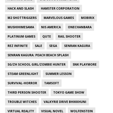
HACK AND SLASH
HAMSTER CORPORATION
M2 SHOTTRIGGERS
MARVELOUS GAMES
MOBIRIX
MUSHIHIMESAMA
NIS AMERICA
ONECHANBARA
PLATINUM GAMES
QUTE
RAIL SHOOTER
REZ INFINITE
SALE
SEGA
SENRAN KAGURA
SENRAN KAGURA: PEACH BEACH SPLASH
SG/ZH SCHOOL GIRL/ZOMBIE HUNTER
SNK PLAYMORE
STEAM GREENLIGHT
SUMMER LESSON
SURVIVAL-HORROR
TAMSOFT
THIRD PERSON SHOOTER
TOKYO GAME SHOW
TROUBLE WITCHES
VALKYRIE DRIVE BHIKKHUNI
VIRTUAL REALITY
VISUAL NOVEL
WOLFENSTEIN