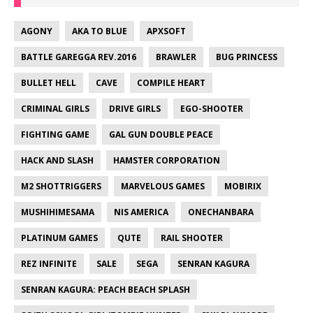
AGONY
AKA TO BLUE
APXSOFT
BATTLE GAREGGA REV.2016
BRAWLER
BUG PRINCESS
BULLET HELL
CAVE
COMPILE HEART
CRIMINAL GIRLS
DRIVE GIRLS
EGO-SHOOTER
FIGHTING GAME
GAL GUN DOUBLE PEACE
HACK AND SLASH
HAMSTER CORPORATION
M2 SHOTTRIGGERS
MARVELOUS GAMES
MOBIRIX
MUSHIHIMESAMA
NIS AMERICA
ONECHANBARA
PLATINUM GAMES
QUTE
RAIL SHOOTER
REZ INFINITE
SALE
SEGA
SENRAN KAGURA
SENRAN KAGURA: PEACH BEACH SPLASH