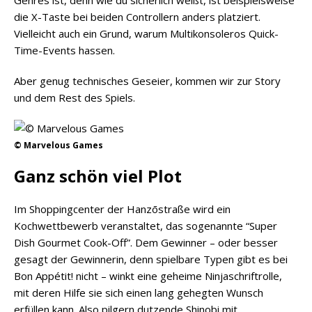
Genres ist, denn wie du sicherlich weißt, ist beispielsweise
die X-Taste bei beiden Controllern anders platziert.
Vielleicht auch ein Grund, warum Multikonsoleros Quick-
Time-Events hassen.
Aber genug technisches Geseier, kommen wir zur Story
und dem Rest des Spiels.
© Marvelous Games
Ganz schön viel Plot
Im Shoppingcenter der Hanzōstraße wird ein
Kochwettbewerb veranstaltet, das sogenannte “Super
Dish Gourmet Cook-Off”. Dem Gewinner – oder besser
gesagt der Gewinnerin, denn spielbare Typen gibt es bei
Bon Appétit! nicht – winkt eine geheime Ninjaschriftrolle,
mit deren Hilfe sie sich einen lang gehegten Wunsch
erfüllen kann. Also pilgern dutzende Shinobi mit