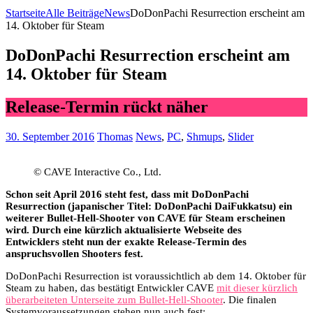
Startseite
Alle Beiträge
News
DoDonPachi Resurrection erscheint am
14. Oktober für Steam
DoDonPachi Resurrection erscheint am
14. Oktober für Steam
Release-Termin rückt näher
30. September 2016
Thomas
News
,
PC
,
Shmups
,
Slider
© CAVE Interactive Co., Ltd.
Schon seit April 2016 steht fest, dass mit DoDonPachi
Resurrection (japanischer Titel: DoDonPachi DaiFukkatsu) ein
weiterer Bullet-Hell-Shooter von CAVE für Steam erscheinen
wird. Durch eine kürzlich aktualisierte Webseite des
Entwicklers steht nun der exakte Release-Termin des
anspruchsvollen Shooters fest.
DoDonPachi Resurrection ist voraussichtlich ab dem 14. Oktober für
Steam zu haben, das bestätigt Entwickler CAVE
mit dieser kürzlich
überarbeiteten Unterseite zum Bullet-Hell-Shooter
. Die finalen
Systemvoraussetzungen stehen nun auch fest: