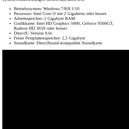
Betriebssystem: Windows 7/8/8.1/10
Prozessor: Intel Core i3 mit 2 Gigahertz oder besser
Arbeitsspeicher: 2 Gigabyte RAM
Grafikkarte: Intel HD Graphics 5000, Geforce 9500GT,
Radeon HD 3650 oder besser
DirectX: Version 9.0c
Freier Festplattenspeicher: 2,5 Gigabyte
Soundkarte: DirectSound-kompatible Soundkarte