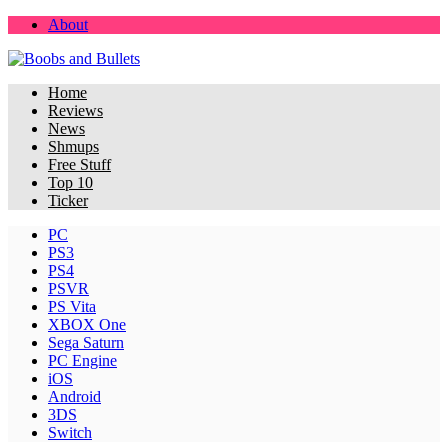
About
Home
Reviews
News
Shmups
Free Stuff
Top 10
Ticker
PC
PS3
PS4
PSVR
PS Vita
XBOX One
Sega Saturn
PC Engine
iOS
Android
3DS
Switch