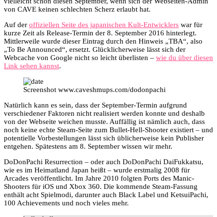
vielleicht schon diesen September, wenn sich der Webseiten-Admin
von CAVE keinen schlechten Scherz erlaubt hat.
Auf der
offiziellen Seite des japanischen Kult-Entwicklers
war für
kurze Zeit als Release-Termin der 8. September 2016 hinterlegt.
Mittlerweile wurde dieser Eintrag durch den Hinweis „TBA“, also
„To Be Announced“, ersetzt. Glücklicherweise lässt sich der
Webcache von Google nicht so leicht überlisten –
wie du über diesen
Link sehen kannst
.
Screenshot www.caveshmups.com/dodonpachi
Natürlich kann es sein, dass der September-Termin aufgrund
verschiedener Faktoren nicht realisiert werden konnte und deshalb
von der Webseite weichen musste. Auffällig ist nämlich auch, dass
noch keine echte Steam-Seite zum Bullet-Hell-Shooter existiert – und
potentielle Vorbestellungen lässt sich üblicherweise kein Publisher
entgehen. Spätestens am 8. September wissen wir mehr.
DoDonPachi Resurrection – oder auch DoDonPachi DaiFukkatsu,
wie es im Heimatland Japan heißt – wurde erstmalig 2008 für
Arcades veröffentlicht. Im Jahre 2010 folgten Ports des Manic-
Shooters für iOS und Xbox 360. Die kommende Steam-Fassung
enthält acht Spielmodi, darunter auch Black Label und KetsuiPachi,
100 Achievements und noch vieles mehr.