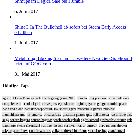
Shmups im Degica-Sale bei Humble
6. Juni 2017
ShineG In The Bullethell ab sofort bei Steam Early Access
erhältlich
1. Juni 2017
Metal Slug, Blazing Star und 13 weitere Neo-Geo-Spiele sind
jetzt auf GOG.com
31. Mai 2017
Häufige Tags
agony
Aka to Blue
apxsoft
battle garegga rev.2016
brawler
bug princess
bullet hell
cave
compile heart
criminal girls
drive girls
ego-shooter
fighting game
gal gun double peace
hack and slash
hamster corporation
m2 shottriggers
marvelous games
mobirix
mushihimesama
nis america
onechanbara
platinum games
qute
rail shooter
rez infinite
sale
sega
senran kagura
senran kagura: peach beach splash
sg/zh school girl/zombie hunter
snk
playmore
steam greenlight
summer lesson
survival-horror
tamsoft
third person shooter
tokyo game show
trouble witches
valkyrie drive bhikkhuni
virtual reality
visual novel