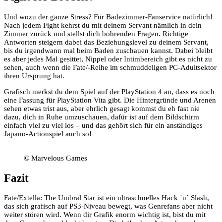
Und wozu der ganze Stress? Für Badezimmer-Fanservice natürlich!
Nach jedem Fight kehrst du mit deinem Servant nämlich in dein
Zimmer zurück und stellst dich bohrenden Fragen. Richtige
Antworten steigern dabei das Beziehungslevel zu deinem Servant,
bis du irgendwann mal beim Baden zuschauen kannst. Dabei bleibt
es aber jedes Mal gesittet, Nippel oder Intimbereich gibt es nicht zu
sehen, auch wenn die Fate/-Reihe im schmuddeligen PC-Adultsektor
ihren Ursprung hat.
Grafisch merkst du dem Spiel auf der PlayStation 4 an, dass es noch
eine Fassung für PlayStation Vita gibt. Die Hintergründe und Arenen
sehen etwas trist aus, aber ehrlich gesagt kommst du eh fast nie
dazu, dich in Ruhe umzuschauen, dafür ist auf dem Bildschirm
einfach viel zu viel los – und das gehört sich für ein anständiges
Japano-Actionspiel auch so!
© Marvelous Games
Fazit
Fate/Extella: The Umbral Star ist ein ultraschnelles Hack ´n´ Slash,
das sich grafisch auf PS3-Niveau bewegt, was Genrefans aber nicht
weiter stören wird. Wenn dir Grafik enorm wichtig ist, bist du mit