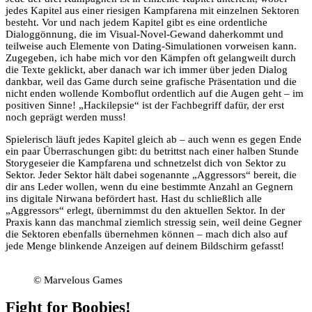
jedes Kapitel aus einer riesigen Kampfarena mit einzelnen Sektoren
besteht. Vor und nach jedem Kapitel gibt es eine ordentliche
Dialoggönnung, die im Visual-Novel-Gewand daherkommt und
teilweise auch Elemente von Dating-Simulationen vorweisen kann.
Zugegeben, ich habe mich vor den Kämpfen oft gelangweilt durch
die Texte geklickt, aber danach war ich immer über jeden Dialog
dankbar, weil das Game durch seine grafische Präsentation und die
nicht enden wollende Komboflut ordentlich auf die Augen geht – im
positiven Sinne! „Hackilepsie“ ist der Fachbegriff dafür, der erst
noch geprägt werden muss!
Spielerisch läuft jedes Kapitel gleich ab – auch wenn es gegen Ende
ein paar Überraschungen gibt: du betrittst nach einer halben Stunde
Storygeseier die Kampfarena und schnetzelst dich von Sektor zu
Sektor. Jeder Sektor hält dabei sogenannte „Aggressors“ bereit, die
dir ans Leder wollen, wenn du eine bestimmte Anzahl an Gegnern
ins digitale Nirwana befördert hast. Hast du schließlich alle
„Aggressors“ erlegt, übernimmst du den aktuellen Sektor. In der
Praxis kann das manchmal ziemlich stressig sein, weil deine Gegner
die Sektoren ebenfalls übernehmen können – mach dich also auf
jede Menge blinkende Anzeigen auf deinem Bildschirm gefasst!
© Marvelous Games
Fight for Boobies!