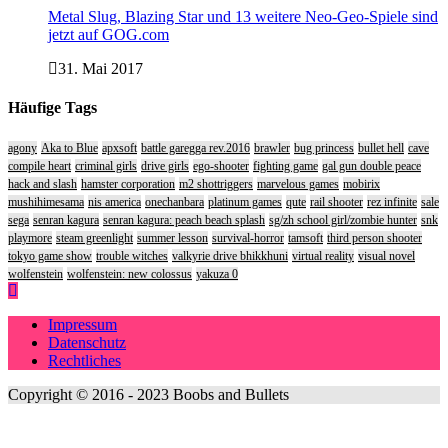
Metal Slug, Blazing Star und 13 weitere Neo-Geo-Spiele sind
jetzt auf GOG.com
31. Mai 2017
Häufige Tags
agony
Aka to Blue
apxsoft
battle garegga rev.2016
brawler
bug princess
bullet hell
cave
compile heart
criminal girls
drive girls
ego-shooter
fighting game
gal gun double peace
hack and slash
hamster corporation
m2 shottriggers
marvelous games
mobirix
mushihimesama
nis america
onechanbara
platinum games
qute
rail shooter
rez infinite
sale
sega
senran kagura
senran kagura: peach beach splash
sg/zh school girl/zombie hunter
snk
playmore
steam greenlight
summer lesson
survival-horror
tamsoft
third person shooter
tokyo game show
trouble witches
valkyrie drive bhikkhuni
virtual reality
visual novel
wolfenstein
wolfenstein: new colossus
yakuza 0
Impressum
Datenschutz
Rechtliches
Copyright © 2016 - 2023 Boobs and Bullets