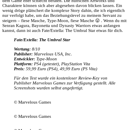
dem Game eher schlecht beraten. Die hübschen Artworks und
Charaktere können sich aber abgesehen davon blicken lassen. Ein
wenig dröge plätschert die komplexe Story dahin, die ich eigentlich
nur verfolgt habe, um das Beziehungslevel zu meinem Servant zu
steigern – fiese Masche, Type-Moon, fiese Masche 😛 . Wenn du mit
Senran Kagura, Bayonetta und Dynasty Warriors etwas anfangen
kannst, dann ist auch Fate/Extella: The Umbral Star etwas für dich.
Fate/Extella: The Umbral Star
Wertung:
8/10
Publisher:
Marvelous USA, Inc.
Entwickler:
Type-Moon
Plattform:
PS4 (getestet), PlayStation Vita
Preis:
59,99 Euro (PS4), 49,99 Euro (PS Vita)
Für den Test wurde ein kostenloser Review-Key von
Publisher Marvelous Games zur Verfügung gestellt. Alle
Screenshots wurden selbst angefertigt.
© Marvelous Games
© Marvelous Games