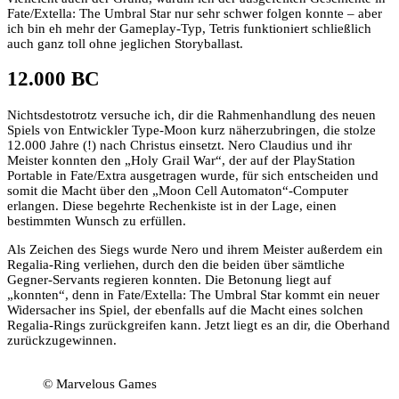
Fate/Extella: The Umbral Star nur sehr schwer folgen konnte – aber
ich bin eh mehr der Gameplay-Typ, Tetris funktioniert schließlich
auch ganz toll ohne jeglichen Storyballast.
12.000 BC
Nichtsdestotrotz versuche ich, dir die Rahmenhandlung des neuen
Spiels von Entwickler Type-Moon kurz näherzubringen, die stolze
12.000 Jahre (!) nach Christus einsetzt. Nero Claudius und ihr
Meister konnten den „Holy Grail War“, der auf der PlayStation
Portable in Fate/Extra ausgetragen wurde, für sich entscheiden und
somit die Macht über den „Moon Cell Automaton“-Computer
erlangen. Diese begehrte Rechenkiste ist in der Lage, einen
bestimmten Wunsch zu erfüllen.
Als Zeichen des Siegs wurde Nero und ihrem Meister außerdem ein
Regalia-Ring verliehen, durch den die beiden über sämtliche
Gegner-Servants regieren konnten. Die Betonung liegt auf
„konnten“, denn in Fate/Extella: The Umbral Star kommt ein neuer
Widersacher ins Spiel, der ebenfalls auf die Macht eines solchen
Regalia-Rings zurückgreifen kann. Jetzt liegt es an dir, die Oberhand
zurückzugewinnen.
© Marvelous Games