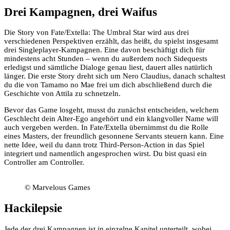
Drei Kampagnen, drei Waifus
Die Story von Fate/Extella: The Umbral Star wird aus drei
verschiedenen Perspektiven erzählt, das heißt, du spielst insgesamt
drei Singleplayer-Kampagnen. Eine davon beschäftigt dich für
mindestens acht Stunden – wenn du außerdem noch Sidequests
erledigst und sämtliche Dialoge genau liest, dauert alles natürlich
länger. Die erste Story dreht sich um Nero Claudius, danach schaltest
du die von Tamamo no Mae frei um dich abschließend durch die
Geschichte von Attila zu schnetzeln.
Bevor das Game losgeht, musst du zunächst entscheiden, welchem
Geschlecht dein Alter-Ego angehört und ein klangvoller Name will
auch vergeben werden. In Fate/Extella übernimmst du die Rolle
eines Masters, der freundlich gesonnene Servants steuern kann. Eine
nette Idee, weil du dann trotz Third-Person-Action in das Spiel
integriert und namentlich angesprochen wirst. Du bist quasi ein
Controller am Controller.
© Marvelous Games
Hackilepsie
Jede der drei Kampagnen ist in einzelne Kapitel unterteilt, wobei