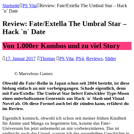
Startseite
PS Vita
Review: Fate/Extella The Umbral Star – Hack
´n´ Date
Review: Fate/Extella The Umbral Star –
Hack ´n´ Date
Von 1.000er Kombos und zu viel Story
17. Januar 2017
Thomas
PS Vita
,
PS4
,
Reviews
,
Slider
© Marvelous Games
Obwohl die Fate/-Reihe in Japan schon seit 2004 besteht, ist diese
bislang einfach an mir vorbeigegangen. Schade eigentlich, denn
mit Fate/Extella: The Umbral Star liefert Entwickler Type-Moon
einen unterhaltsamen Genremix aus Hack ´n´ Slash und Visual
Novel ab. Ob diese Formel auch bei dir zünden kann, erfährst du
im Review.
Eigentlich komisch, obwohl ich schon seit meiner frühen Kindheit
für Anime und Manga zu begeistern bin, konnte das Fate/-
Universum bis jetzt unbemerkt an mir vorbeiexistieren. Das ist
vielleicht auch der Grund, warum ich der ausgefeilten Geschichte in