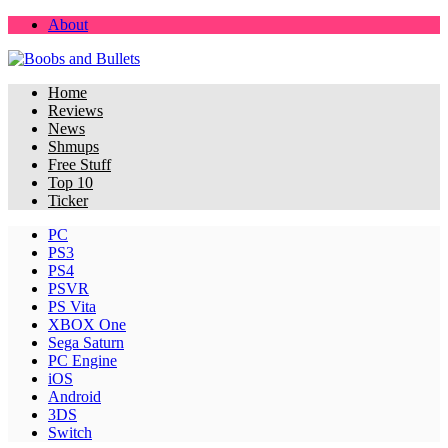
About
Home
Reviews
News
Shmups
Free Stuff
Top 10
Ticker
PC
PS3
PS4
PSVR
PS Vita
XBOX One
Sega Saturn
PC Engine
iOS
Android
3DS
Switch