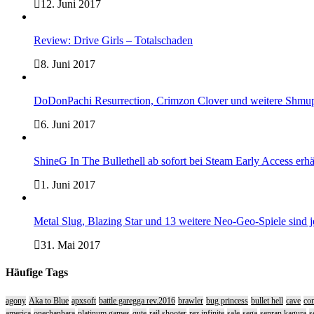
12. Juni 2017
Review: Drive Girls – Totalschaden
8. Juni 2017
DoDonPachi Resurrection, Crimzon Clover und weitere Shmup
6. Juni 2017
ShineG In The Bullethell ab sofort bei Steam Early Access erhä
1. Juni 2017
Metal Slug, Blazing Star und 13 weitere Neo-Geo-Spiele sind
31. Mai 2017
Häufige Tags
agony
Aka to Blue
apxsoft
battle garegga rev.2016
brawler
bug princess
bullet hell
cave
com
america
onechanbara
platinum games
qute
rail shooter
rez infinite
sale
sega
senran kagura
s