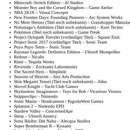
Minecraft: Switch Edition – 4J Studios
Monster Boy and the Cursed Kingdom – Game Atelier
NBA 2K18 – Visual Concepts
New Frontier Days: Founding Pioneers – Arc System Works
No More Heroes (Titel noch unbekannt) – Grasshopper Manufa
Nobunaga’s Ambition (Titel noch unbekannt) – Koei Tecmo
Pokémon (Titel noch unbekannt) – Game Freak
Project Octopath Traveler (vorläufiger Titel) – Square Enix
Project Sonic 2017 (vorläufiger Titel) – Sonic Team
Puyo Puyo Tetris – Sonic Team
Rayman Legends: Definitive Edition – Ubisoft Montpellier
Redout – Nicalis
Rime – Tequila Works
Riverside – Zockrates Laboratories
The Sacred Hero – Simplistic
Seasons of Heaven – Any Arts Production
Shin Megami Tensei (Titel noch unbekannt) – Atlus
Shovel Knight – Yacht Club Games
Skylanders: Imaginators – Toys for Bob / Vicarious Visions
Snipperclips – Nintendo
Sonic Mania – Headcannon / PagodaWest Games
Splatoon 2 – Nintendo EPD
Stardew Valley – ConcernedApe
Steep – Ubisoft Annecy
Sunu Ikkibu: Din Nahu – Alecqua Studios
Super Bomberman R – Konami