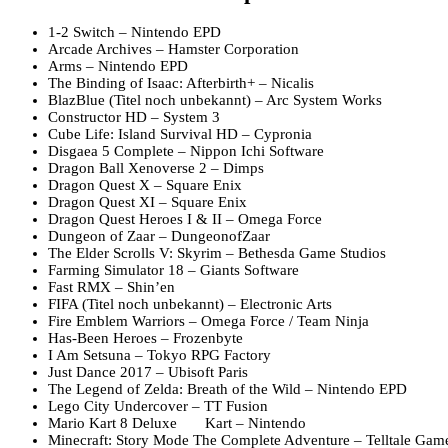
1-2 Switch – Nintendo EPD
Arcade Archives – Hamster Corporation
Arms – Nintendo EPD
The Binding of Isaac: Afterbirth+ – Nicalis
BlazBlue (Titel noch unbekannt) – Arc System Works
Constructor HD – System 3
Cube Life: Island Survival HD – Cypronia
Disgaea 5 Complete – Nippon Ichi Software
Dragon Ball Xenoverse 2 – Dimps
Dragon Quest X – Square Enix
Dragon Quest XI – Square Enix
Dragon Quest Heroes I & II – Omega Force
Dungeon of Zaar – DungeonofZaar
The Elder Scrolls V: Skyrim – Bethesda Game Studios
Farming Simulator 18 – Giants Software
Fast RMX – Shin’en
FIFA (Titel noch unbekannt) – Electronic Arts
Fire Emblem Warriors – Omega Force / Team Ninja
Has-Been Heroes – Frozenbyte
I Am Setsuna – Tokyo RPG Factory
Just Dance 2017 – Ubisoft Paris
The Legend of Zelda: Breath of the Wild – Nintendo EPD
Lego City Undercover – TT Fusion
Mario Kart 8 Deluxe Kart – Nintendo
Minecraft: Story Mode The Complete Adventure – Telltale Gam