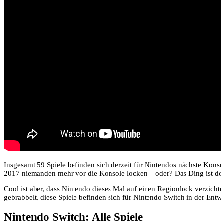
Insgesamt 59 Spiele befinden sich derzeit für Nintendos nächste Konso
2017 niemanden mehr vor die Konsole locken – oder? Das Ding ist d
Cool ist aber, dass Nintendo dieses Mal auf einen Regionlock verzic
gebrabbelt, diese Spiele befinden sich für Nintendo Switch in der Ent
Nintendo Switch: Alle Spiele