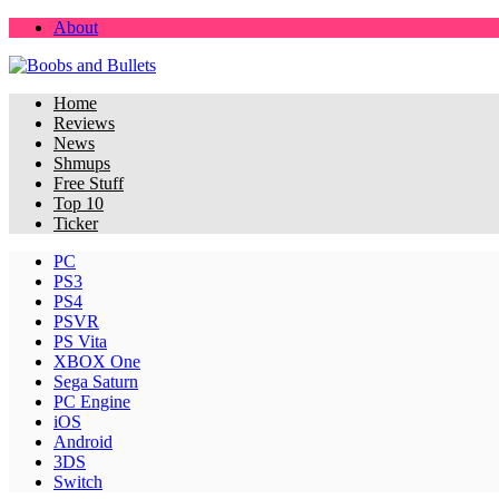
About
Home
Reviews
News
Shmups
Free Stuff
Top 10
Ticker
PC
PS3
PS4
PSVR
PS Vita
XBOX One
Sega Saturn
PC Engine
iOS
Android
3DS
Switch