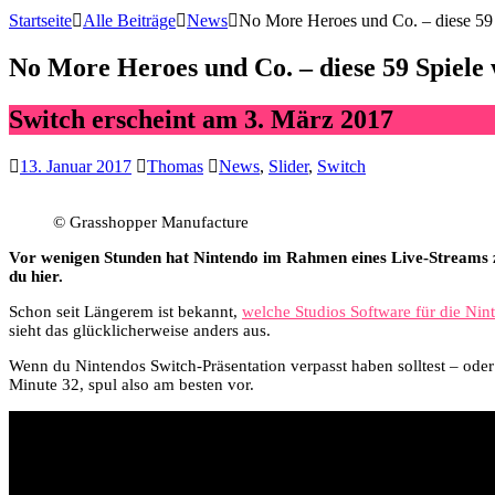
Startseite
Alle Beiträge
News
No More Heroes und Co. – diese 59 
No More Heroes und Co. – diese 59 Spiele 
Switch erscheint am 3. März 2017
13. Januar 2017
Thomas
News
,
Slider
,
Switch
© Grasshopper Manufacture
Vor wenigen Stunden hat Nintendo im Rahmen eines Live-Streams zah
du hier.
Schon seit Längerem ist bekannt,
welche Studios Software für die Nin
sieht das glücklicherweise anders aus.
Wenn du Nintendos Switch-Präsentation verpasst haben solltest – oder 
Minute 32, spul also am besten vor.