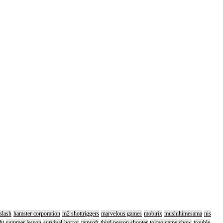
slash
hamster corporation
m2 shottriggers
marvelous games
mobirix
mushihimesama
nis
ht
summer lesson
survival-horror
tamsoft
third person shooter
tokyo game show
trouble