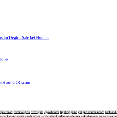
s im Degica-Sale bei Humble
ltlich
 jetzt auf GOG.com
pile heart
criminal girls
drive girls
ego-shooter
fighting game
gal gun double peace
hack and 
enran kagura: peach beach splash
sg/zh school girl/zombie hunter
snk playmore
steam greenlig