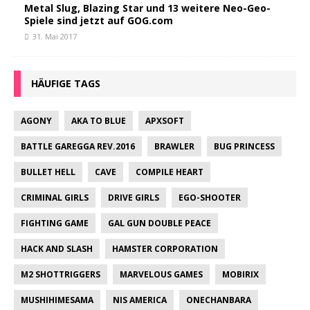
Metal Slug, Blazing Star und 13 weitere Neo-Geo-
Spiele sind jetzt auf GOG.com
31. Mai 2017
HÄUFIGE TAGS
AGONY
AKA TO BLUE
APXSOFT
BATTLE GAREGGA REV.2016
BRAWLER
BUG PRINCESS
BULLET HELL
CAVE
COMPILE HEART
CRIMINAL GIRLS
DRIVE GIRLS
EGO-SHOOTER
FIGHTING GAME
GAL GUN DOUBLE PEACE
HACK AND SLASH
HAMSTER CORPORATION
M2 SHOTTRIGGERS
MARVELOUS GAMES
MOBIRIX
MUSHIHIMESAMA
NIS AMERICA
ONECHANBARA