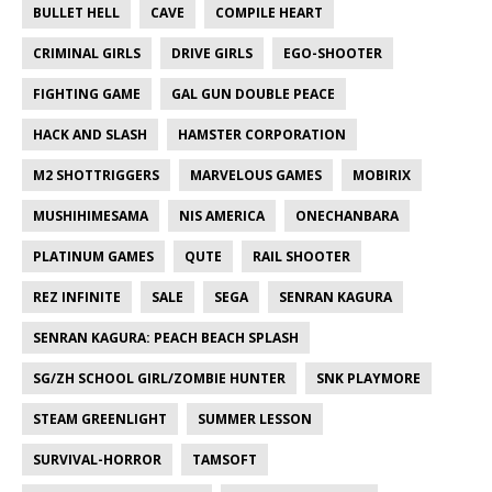
BULLET HELL
CAVE
COMPILE HEART
CRIMINAL GIRLS
DRIVE GIRLS
EGO-SHOOTER
FIGHTING GAME
GAL GUN DOUBLE PEACE
HACK AND SLASH
HAMSTER CORPORATION
M2 SHOTTRIGGERS
MARVELOUS GAMES
MOBIRIX
MUSHIHIMESAMA
NIS AMERICA
ONECHANBARA
PLATINUM GAMES
QUTE
RAIL SHOOTER
REZ INFINITE
SALE
SEGA
SENRAN KAGURA
SENRAN KAGURA: PEACH BEACH SPLASH
SG/ZH SCHOOL GIRL/ZOMBIE HUNTER
SNK PLAYMORE
STEAM GREENLIGHT
SUMMER LESSON
SURVIVAL-HORROR
TAMSOFT