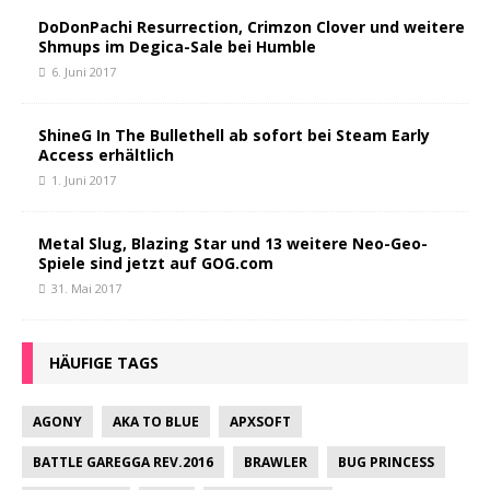
DoDonPachi Resurrection, Crimzon Clover und weitere
Shmups im Degica-Sale bei Humble
6. Juni 2017
ShineG In The Bullethell ab sofort bei Steam Early
Access erhältlich
1. Juni 2017
Metal Slug, Blazing Star und 13 weitere Neo-Geo-
Spiele sind jetzt auf GOG.com
31. Mai 2017
HÄUFIGE TAGS
AGONY
AKA TO BLUE
APXSOFT
BATTLE GAREGGA REV.2016
BRAWLER
BUG PRINCESS