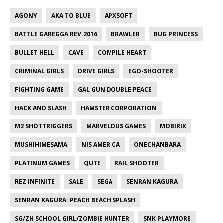
AGONY
AKA TO BLUE
APXSOFT
BATTLE GAREGGA REV.2016
BRAWLER
BUG PRINCESS
BULLET HELL
CAVE
COMPILE HEART
CRIMINAL GIRLS
DRIVE GIRLS
EGO-SHOOTER
FIGHTING GAME
GAL GUN DOUBLE PEACE
HACK AND SLASH
HAMSTER CORPORATION
M2 SHOTTRIGGERS
MARVELOUS GAMES
MOBIRIX
MUSHIHIMESAMA
NIS AMERICA
ONECHANBARA
PLATINUM GAMES
QUTE
RAIL SHOOTER
REZ INFINITE
SALE
SEGA
SENRAN KAGURA
SENRAN KAGURA: PEACH BEACH SPLASH
SG/ZH SCHOOL GIRL/ZOMBIE HUNTER
SNK PLAYMORE