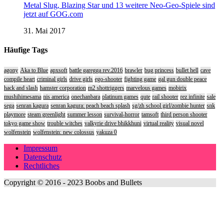
Metal Slug, Blazing Star und 13 weitere Neo-Geo-Spiele sind
jetzt auf GOG.com
31. Mai 2017
Häufige Tags
agony
Aka to Blue
apxsoft
battle garegga rev.2016
brawler
bug princess
bullet hell
cave
compile heart
criminal girls
drive girls
ego-shooter
fighting game
gal gun double peace
hack and slash
hamster corporation
m2 shottriggers
marvelous games
mobirix
mushihimesama
nis america
onechanbara
platinum games
qute
rail shooter
rez infinite
sale
sega
senran kagura
senran kagura: peach beach splash
sg/zh school girl/zombie hunter
snk
playmore
steam greenlight
summer lesson
survival-horror
tamsoft
third person shooter
tokyo game show
trouble witches
valkyrie drive bhikkhuni
virtual reality
visual novel
wolfenstein
wolfenstein: new colossus
yakuza 0
Impressum
Datenschutz
Rechtliches
Copyright © 2016 - 2023 Boobs and Bullets