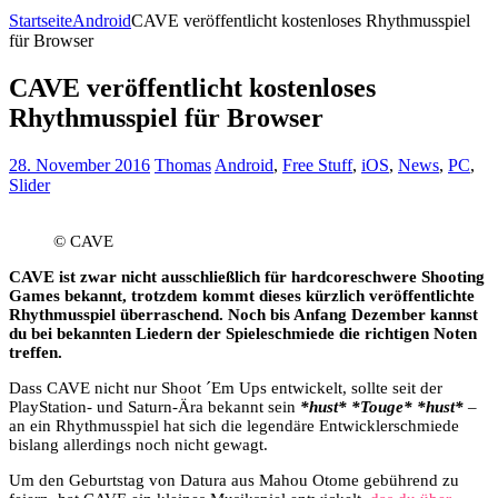
Startseite
Android
CAVE veröffentlicht kostenloses Rhythmusspiel
für Browser
CAVE veröffentlicht kostenloses
Rhythmusspiel für Browser
28. November 2016
Thomas
Android
,
Free Stuff
,
iOS
,
News
,
PC
,
Slider
© CAVE
CAVE ist zwar nicht ausschließlich für hardcoreschwere Shooting
Games bekannt, trotzdem kommt dieses kürzlich veröffentlichte
Rhythmusspiel überraschend. Noch bis Anfang Dezember kannst
du bei bekannten Liedern der Spieleschmiede die richtigen Noten
treffen.
Dass CAVE nicht nur Shoot ´Em Ups entwickelt, sollte seit der
PlayStation- und Saturn-Ära bekannt sein
*hust* *Touge* *hust*
–
an ein Rhythmusspiel hat sich die legendäre Entwicklerschmiede
bislang allerdings noch nicht gewagt.
Um den Geburtstag von Datura aus Mahou Otome gebührend zu