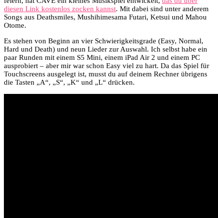
feiern, hat CAVE ein kleines Musikspiel entwickelt,
das du über
diesen Link kostenlos zocken kannst
. Mit dabei sind unter anderem
Songs aus Deathsmiles, Mushihimesama Futari, Ketsui und Mahou
Otome.
Es stehen von Beginn an vier Schwierigkeitsgrade (Easy, Normal,
Hard und Death) und neun Lieder zur Auswahl. Ich selbst habe ein
paar Runden mit einem S5 Mini, einem iPad Air 2 und einem PC
ausprobiert – aber mir war schon Easy viel zu hart. Da das Spiel für
Touchscreens ausgelegt ist, musst du auf deinem Rechner übrigens
die Tasten „A“, „S“, „K“ und „L“ drücken.