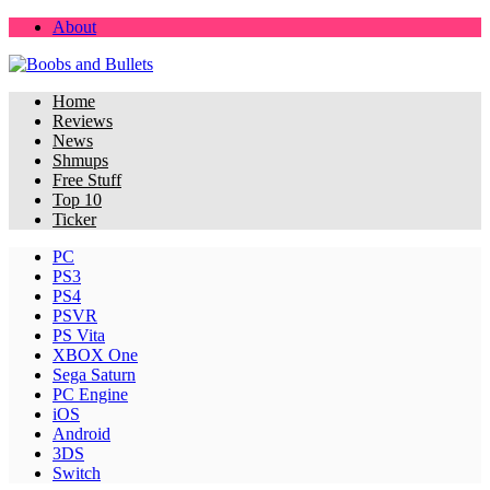
About
Home
Reviews
News
Shmups
Free Stuff
Top 10
Ticker
PC
PS3
PS4
PSVR
PS Vita
XBOX One
Sega Saturn
PC Engine
iOS
Android
3DS
Switch