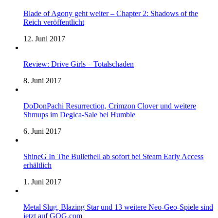
Blade of Agony geht weiter – Chapter 2: Shadows of the
Reich veröffentlicht
12. Juni 2017
Review: Drive Girls – Totalschaden
8. Juni 2017
DoDonPachi Resurrection, Crimzon Clover und weitere
Shmups im Degica-Sale bei Humble
6. Juni 2017
ShineG In The Bullethell ab sofort bei Steam Early Access
erhältlich
1. Juni 2017
Metal Slug, Blazing Star und 13 weitere Neo-Geo-Spiele sind
jetzt auf GOG.com