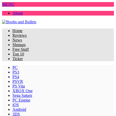
MENU
About
Home
Reviews
News
Shmups
Free Stuff
Top 10
Ticker
PC
PS3
PS4
PSVR
PS Vita
XBOX One
Sega Saturn
PC Engine
iOS
Android
3DS