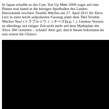
In Japan schaffte es das Cute ´Em Up Mitte 2009 sogar auf eine
Platine und damit in die hiesigen Spielhallen des Landes.
Hierzulande erschien Trouble Witches am 27. April 2011 für Xbox
Live in einer leicht aufpolierten Fassung unter dem Titel Trouble
Witches Neo! (トラブル☆ウィッチーズねぉ！). Letztere Version
ist allerdings seit einiger Zeit nicht mehr auf dem Marktplatz der
Xbox 360 vertreten – schade! Aber gut, durch Steam bekommst du
nun erneut die Chance.