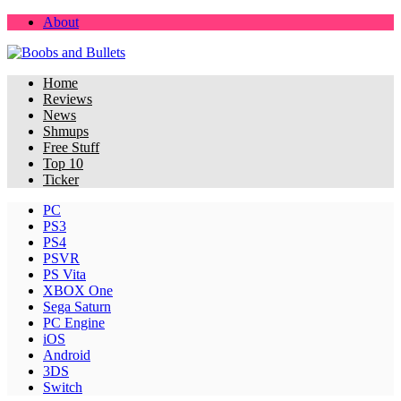
About
Home
Reviews
News
Shmups
Free Stuff
Top 10
Ticker
PC
PS3
PS4
PSVR
PS Vita
XBOX One
Sega Saturn
PC Engine
iOS
Android
3DS
Switch