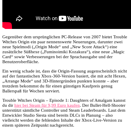
Gegenüber dem ursprünglichen PC-Release von 2007 bietet Trouble
Witches Origin ein paar nennenswerte Neuerungen, darunter zwei
neue Spielmodi („Origin Mode“ und „New Score Attack“) eine
zusätzliche Süßhexe („Fuminoimiki Kozakura“), eine neue „Magic
Card“ sowie Verbesserungen bei der Sprachausgabe und der
Benutzeroberfläche.
Ein wenig schade ist, dass die Origin-Fassung augenscheinlich nicht
auf der fantastischen Xbox-360-Version basiert, die mit acht Hexen,
„Arrange Mode“ und 3D-Hintergründen punkten konnte – aber
trotzdem bekommst du für einen günstigen Kaufpreis genug
Ballerspaß für Wochen serviert.
Trouble Witches Origin – Episode 1: Daughters of Amalgam kannst
du dir
hier bei Steam für 9,99 Euro kaufen
. Der Bullet-Hell-Shooter
unterstützt sämtliche Controller und Steam Leaderboards. Laut dem
Entwickler Studio Siesta sind bereits DLCs in Planung – also
vielleicht werden die fehlenden Inhalte der Xbox-Live-Version zu
einem späteren Zeitpunkt nachgereicht.