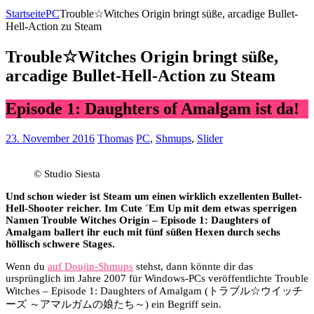
Startseite
PC
Trouble☆Witches Origin bringt süße, arcadige Bullet-
Hell-Action zu Steam
Trouble☆Witches Origin bringt süße,
arcadige Bullet-Hell-Action zu Steam
Episode 1: Daughters of Amalgam ist da!
23. November 2016
Thomas
PC
,
Shmups
,
Slider
© Studio Siesta
Und schon wieder ist Steam um einen wirklich exzellenten Bullet-
Hell-Shooter reicher. Im Cute ´Em Up mit dem etwas sperrigen
Namen Trouble Witches Origin – Episode 1: Daughters of
Amalgam ballert ihr euch mit fünf süßen Hexen durch sechs
höllisch schwere Stages.
Wenn du
auf Doujin-Shmups
stehst, dann könnte dir das
ursprünglich im Jahre 2007 für Windows-PCs veröffentlichte Trouble
Witches – Episode 1: Daughters of Amalgam (トラブル☆ウイッチ
ーズ ～アマルガムの娘たち～) ein Begriff sein.