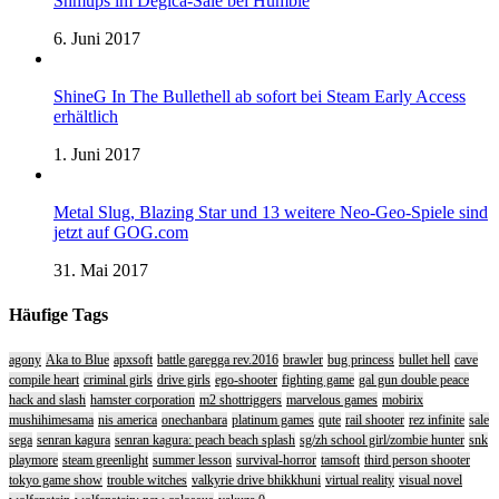
Shmups im Degica-Sale bei Humble
6. Juni 2017
ShineG In The Bullethell ab sofort bei Steam Early Access
erhältlich
1. Juni 2017
Metal Slug, Blazing Star und 13 weitere Neo-Geo-Spiele sind
jetzt auf GOG.com
31. Mai 2017
Häufige Tags
agony
Aka to Blue
apxsoft
battle garegga rev.2016
brawler
bug princess
bullet hell
cave
compile heart
criminal girls
drive girls
ego-shooter
fighting game
gal gun double peace
hack and slash
hamster corporation
m2 shottriggers
marvelous games
mobirix
mushihimesama
nis america
onechanbara
platinum games
qute
rail shooter
rez infinite
sale
sega
senran kagura
senran kagura: peach beach splash
sg/zh school girl/zombie hunter
snk
playmore
steam greenlight
summer lesson
survival-horror
tamsoft
third person shooter
tokyo game show
trouble witches
valkyrie drive bhikkhuni
virtual reality
visual novel