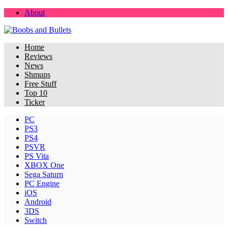
About
Home
Reviews
News
Shmups
Free Stuff
Top 10
Ticker
PC
PS3
PS4
PSVR
PS Vita
XBOX One
Sega Saturn
PC Engine
iOS
Android
3DS
Switch