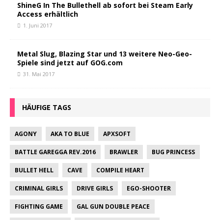
ShineG In The Bullethell ab sofort bei Steam Early
Access erhältlich
1. Juni 2017
Metal Slug, Blazing Star und 13 weitere Neo-Geo-
Spiele sind jetzt auf GOG.com
31. Mai 2017
HÄUFIGE TAGS
AGONY
AKA TO BLUE
APXSOFT
BATTLE GAREGGA REV.2016
BRAWLER
BUG PRINCESS
BULLET HELL
CAVE
COMPILE HEART
CRIMINAL GIRLS
DRIVE GIRLS
EGO-SHOOTER
FIGHTING GAME
GAL GUN DOUBLE PEACE