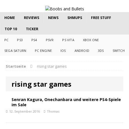
HOME
REVIEWS
NEWS
SHMUPS
FREE STUFF
TOP 10
TICKER
PC
PS3
PS4
PSVR
PS VITA
XBOX ONE
SEGA SATURN
PC ENGINE
IOS
ANDROID
3DS
SWITCH
Startseite
rising star games
rising star games
Senran Kagura, Onechanbara und weitere PS4-Spiele
im Sale
12. September 2016
Thomas