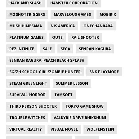
HACK AND SLASH
HAMSTER CORPORATION
M2 SHOTTRIGGERS
MARVELOUS GAMES
MOBIRIX
MUSHIHIMESAMA
NIS AMERICA
ONECHANBARA
PLATINUM GAMES
QUTE
RAIL SHOOTER
REZ INFINITE
SALE
SEGA
SENRAN KAGURA
SENRAN KAGURA: PEACH BEACH SPLASH
SG/ZH SCHOOL GIRL/ZOMBIE HUNTER
SNK PLAYMORE
STEAM GREENLIGHT
SUMMER LESSON
SURVIVAL-HORROR
TAMSOFT
THIRD PERSON SHOOTER
TOKYO GAME SHOW
TROUBLE WITCHES
VALKYRIE DRIVE BHIKKHUNI
VIRTUAL REALITY
VISUAL NOVEL
WOLFENSTEIN