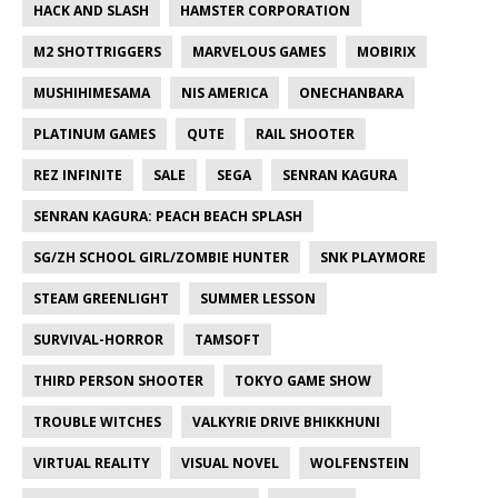
HACK AND SLASH
HAMSTER CORPORATION
M2 SHOTTRIGGERS
MARVELOUS GAMES
MOBIRIX
MUSHIHIMESAMA
NIS AMERICA
ONECHANBARA
PLATINUM GAMES
QUTE
RAIL SHOOTER
REZ INFINITE
SALE
SEGA
SENRAN KAGURA
SENRAN KAGURA: PEACH BEACH SPLASH
SG/ZH SCHOOL GIRL/ZOMBIE HUNTER
SNK PLAYMORE
STEAM GREENLIGHT
SUMMER LESSON
SURVIVAL-HORROR
TAMSOFT
THIRD PERSON SHOOTER
TOKYO GAME SHOW
TROUBLE WITCHES
VALKYRIE DRIVE BHIKKHUNI
VIRTUAL REALITY
VISUAL NOVEL
WOLFENSTEIN