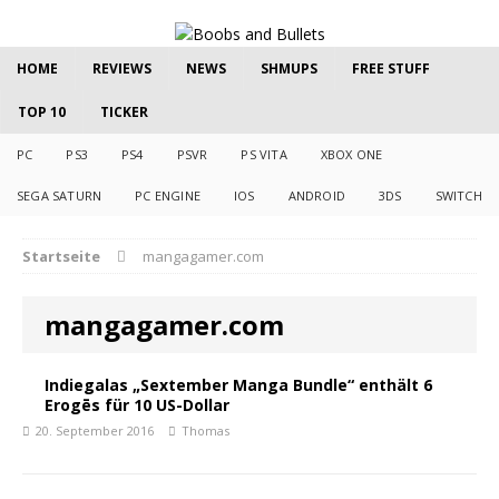
HOME
REVIEWS
NEWS
SHMUPS
FREE STUFF
TOP 10
TICKER
PC
PS3
PS4
PSVR
PS VITA
XBOX ONE
SEGA SATURN
PC ENGINE
IOS
ANDROID
3DS
SWITCH
Startseite
mangagamer.com
mangagamer.com
Indiegalas „Sextember Manga Bundle“ enthält 6
Erogēs für 10 US-Dollar
20. September 2016
Thomas