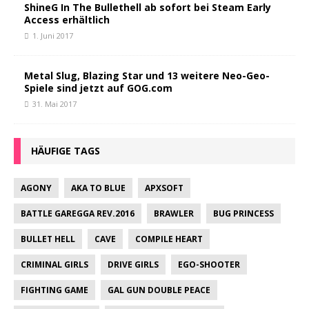
ShineG In The Bullethell ab sofort bei Steam Early
Access erhältlich
1. Juni 2017
Metal Slug, Blazing Star und 13 weitere Neo-Geo-
Spiele sind jetzt auf GOG.com
31. Mai 2017
HÄUFIGE TAGS
AGONY
AKA TO BLUE
APXSOFT
BATTLE GAREGGA REV.2016
BRAWLER
BUG PRINCESS
BULLET HELL
CAVE
COMPILE HEART
CRIMINAL GIRLS
DRIVE GIRLS
EGO-SHOOTER
FIGHTING GAME
GAL GUN DOUBLE PEACE