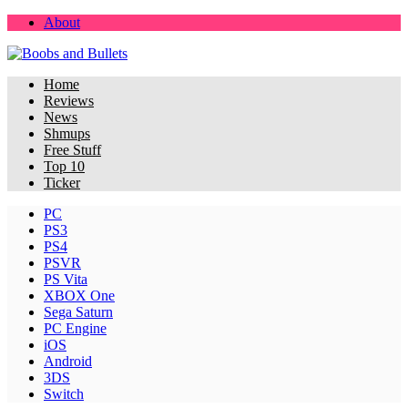
About
Home
Reviews
News
Shmups
Free Stuff
Top 10
Ticker
PC
PS3
PS4
PSVR
PS Vita
XBOX One
Sega Saturn
PC Engine
iOS
Android
3DS
Switch