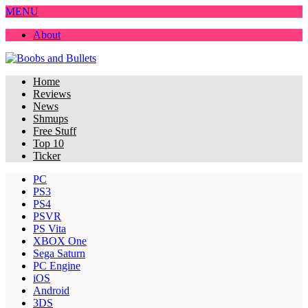
MENU
About
Home
Reviews
News
Shmups
Free Stuff
Top 10
Ticker
PC
PS3
PS4
PSVR
PS Vita
XBOX One
Sega Saturn
PC Engine
iOS
Android
3DS