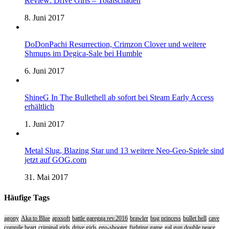
Review: Drive Girls – Totalschaden
8. Juni 2017
DoDonPachi Resurrection, Crimzon Clover und weitere
Shmups im Degica-Sale bei Humble
6. Juni 2017
ShineG In The Bullethell ab sofort bei Steam Early Access
erhältlich
1. Juni 2017
Metal Slug, Blazing Star und 13 weitere Neo-Geo-Spiele sind
jetzt auf GOG.com
31. Mai 2017
Häufige Tags
agony
Aka to Blue
apxsoft
battle garegga rev.2016
brawler
bug princess
bullet hell
cave
compile heart
criminal girls
drive girls
ego-shooter
fighting game
gal gun double peace