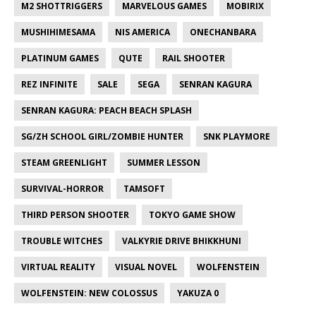
M2 SHOTTRIGGERS
MARVELOUS GAMES
MOBIRIX
MUSHIHIMESAMA
NIS AMERICA
ONECHANBARA
PLATINUM GAMES
QUTE
RAIL SHOOTER
REZ INFINITE
SALE
SEGA
SENRAN KAGURA
SENRAN KAGURA: PEACH BEACH SPLASH
SG/ZH SCHOOL GIRL/ZOMBIE HUNTER
SNK PLAYMORE
STEAM GREENLIGHT
SUMMER LESSON
SURVIVAL-HORROR
TAMSOFT
THIRD PERSON SHOOTER
TOKYO GAME SHOW
TROUBLE WITCHES
VALKYRIE DRIVE BHIKKHUNI
VIRTUAL REALITY
VISUAL NOVEL
WOLFENSTEIN
WOLFENSTEIN: NEW COLOSSUS
YAKUZA 0