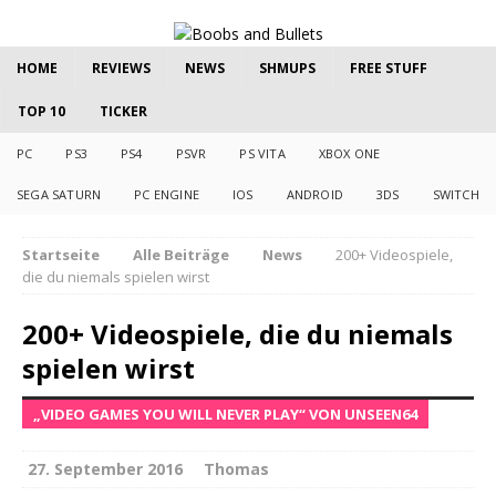
HOME
REVIEWS
NEWS
SHMUPS
FREE STUFF
TOP 10
TICKER
PC
PS3
PS4
PSVR
PS VITA
XBOX ONE
SEGA SATURN
PC ENGINE
IOS
ANDROID
3DS
SWITCH
Startseite
Alle Beiträge
News
200+ Videospiele,
die du niemals spielen wirst
200+ Videospiele, die du niemals
spielen wirst
„VIDEO GAMES YOU WILL NEVER PLAY“ VON UNSEEN64
27. September 2016
Thomas