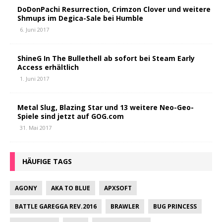
DoDonPachi Resurrection, Crimzon Clover und weitere
Shmups im Degica-Sale bei Humble
6. Juni 2017
ShineG In The Bullethell ab sofort bei Steam Early
Access erhältlich
1. Juni 2017
Metal Slug, Blazing Star und 13 weitere Neo-Geo-
Spiele sind jetzt auf GOG.com
31. Mai 2017
HÄUFIGE TAGS
AGONY
AKA TO BLUE
APXSOFT
BATTLE GAREGGA REV.2016
BRAWLER
BUG PRINCESS