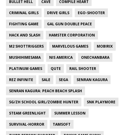
BULLET HELL
CAVE
COMPILE HEART
CRIMINAL GIRLS
DRIVE GIRLS
EGO-SHOOTER
FIGHTING GAME
GAL GUN DOUBLE PEACE
HACK AND SLASH
HAMSTER CORPORATION
M2 SHOTTRIGGERS
MARVELOUS GAMES
MOBIRIX
MUSHIHIMESAMA
NIS AMERICA
ONECHANBARA
PLATINUM GAMES
QUTE
RAIL SHOOTER
REZ INFINITE
SALE
SEGA
SENRAN KAGURA
SENRAN KAGURA: PEACH BEACH SPLASH
SG/ZH SCHOOL GIRL/ZOMBIE HUNTER
SNK PLAYMORE
STEAM GREENLIGHT
SUMMER LESSON
SURVIVAL-HORROR
TAMSOFT