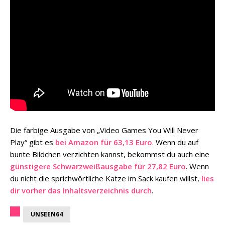
Die farbige Ausgabe von „Video Games You Will Never
Play“ gibt es
bei Amazon für 63,13 Euro
. Wenn du auf
bunte Bildchen verzichten kannst, bekommst du auch eine
günstigere Schwarzweißausgabe für 27,82 Euro
. Wenn
du nicht die sprichwörtliche Katze im Sack kaufen willst,
lies
dir vorher das Inhaltsverzeichnis durch
.
UNSEEN64