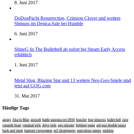
8. Juni 2017
DoDonPachi Resurrection, Crimzon Clover und weitere
Shmups im Degica-Sale bei Humble
6. Juni 2017
ShineG In The Bullethell ab sofort bei Steam Early Access
erhältlich
1. Juni 2017
Metal Slug, Blazing Star und 13 weitere Neo-Geo-Spiele sind
jetzt auf GOG.com
31. Mai 2017
Häufige Tags
agony
Aka to Blue
apxsoft
battle garegga rev.2016
brawler
bug princess
bullet hell
cave
compile heart
criminal girls
drive girls
ego-shooter
fighting game
gal gun double peace
hack and slash
hamster corporation
m2 shottriggers
marvelous games
mobirix