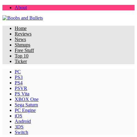
About
Home
Reviews
News
Shmups
Free Stuff
Top 10
Ticker
PC
PS3
PS4
PSVR
PS Vita
XBOX One
Sega Saturn
PC Engine
iOS
Android
3DS
Switch