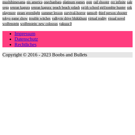
mushihimesama
nis america
onechanbara
platinum games
qute
rail shooter
rez infinite
sale
sega
senran kagura
senran kagura: peach beach splash
sg/zh school girl/zombie hunter
snk
playmore
steam greenlight
summer lesson
survival-horror
tamsoft
third person shooter
tokyo game show
trouble witches
valkyrie drive bhikkhuni
virtual reality
visual novel
wolfenstein
wolfenstein: new colossus
yakuza 0
Impressum
Datenschutz
Rechtliches
Copyright © 2016 - 2023 Boobs and Bullets