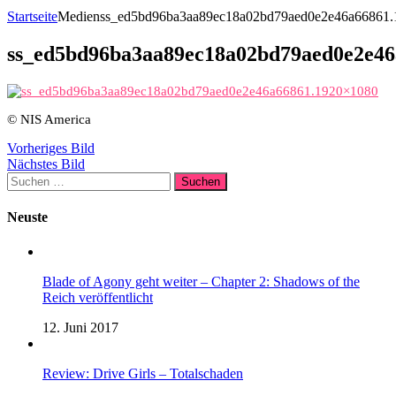
Startseite
Medien
ss_ed5bd96ba3aa89ec18a02bd79aed0e2e46a66861
ss_ed5bd96ba3aa89ec18a02bd79aed0e2e46
© NIS America
Vorheriges Bild
Nächstes Bild
Suchen
nach:
Neuste
Blade of Agony geht weiter – Chapter 2: Shadows of the
Reich veröffentlicht
12. Juni 2017
Review: Drive Girls – Totalschaden