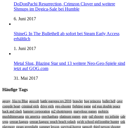
DoDonPachi Resurrection, Crimzon Clover und weitere
Shmups im Degica-Sale bei Humble
6. Juni 2017
ShineG In The Bullethell ab sofort bei Steam Early Access
erhältlich
1. Juni 2017
Metal Slug, Blazing Star und 13 weitere Neo-Geo-Spiele sind
jetzt auf GOG.com
31. Mai 2017
Häufige Tags
agony
Aka to Blue
apxsoft
battle garegga rev.2016
brawler
bug princess
bullet hell
cave
compile heart
criminal girls
drive girls
ego-shooter
fighting game
gal gun double peace
hack and slash
hamster corporation
m2 shottriggers
marvelous games
mobirix
mushihimesama
nis america
onechanbara
platinum games
qute
rail shooter
rez infinite
sale
sega
senran kagura
senran kagura: peach beach splash
sg/zh school girl/zombie hunter
snk
playmore
steam greenlight
summer lesson
survival-horror
tamsoft
third person shooter