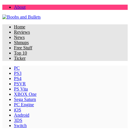
About
Home
Reviews
News
Shmups
Free Stuff
Top 10
Ticker
PC
PS3
PS4
PSVR
PS Vita
XBOX One
Sega Saturn
PC Engine
iOS
Android
3DS
Switch