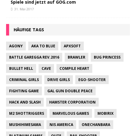
Spiele sind jetzt auf GOG.com
31. Mai 2017
HÄUFIGE TAGS
AGONY
AKA TO BLUE
APXSOFT
BATTLE GAREGGA REV.2016
BRAWLER
BUG PRINCESS
BULLET HELL
CAVE
COMPILE HEART
CRIMINAL GIRLS
DRIVE GIRLS
EGO-SHOOTER
FIGHTING GAME
GAL GUN DOUBLE PEACE
HACK AND SLASH
HAMSTER CORPORATION
M2 SHOTTRIGGERS
MARVELOUS GAMES
MOBIRIX
MUSHIHIMESAMA
NIS AMERICA
ONECHANBARA
PLATINUM GAMES
QUTE
RAIL SHOOTER