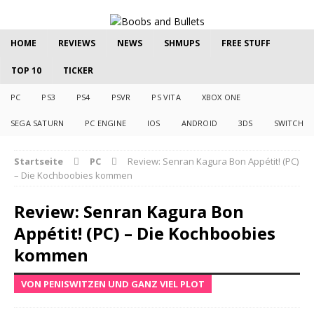
HOME
REVIEWS
NEWS
SHMUPS
FREE STUFF
TOP 10
TICKER
PC
PS3
PS4
PSVR
PS VITA
XBOX ONE
SEGA SATURN
PC ENGINE
IOS
ANDROID
3DS
SWITCH
Startseite
PC
Review: Senran Kagura Bon Appétit! (PC)
– Die Kochboobies kommen
Review: Senran Kagura Bon
Appétit! (PC) – Die Kochboobies
kommen
VON PENISWITZEN UND GANZ VIEL PLOT