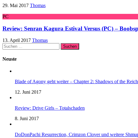
29. Mai 2017
Thomas
PC
Review: Senran Kagura Estival Versus (PC) – Boobsp
13. April 2017
Thomas
Suchen
nach:
Neuste
Blade of Agony geht weiter – Chapter 2: Shadows of the Reich 
12. Juni 2017
Review: Drive Girls – Totalschaden
8. Juni 2017
DoDonPachi Resurrection, Crimzon Clover und weitere Shmup