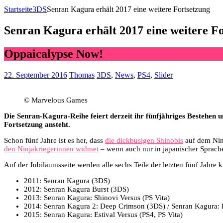
Startseite
3DS
Senran Kagura erhält 2017 eine weitere Fortsetzung
Senran Kagura erhält 2017 eine weitere F
Oppaicalypse Now!
22. September 2016
Thomas
3DS
,
News
,
PS4
,
Slider
© Marvelous Games
Die Senran-Kagura-Reihe feiert derzeit ihr fünfjähriges Bestehen un
Fortsetzung ansteht.
Schon fünf Jahre ist es her, dass
die dickbusigen Shinobis
auf dem Nint
den Ninjakriegerinnen widmet
– wenn auch nur in japanischer Sprach
Auf der Jubiläumsseite werden alle sechs Teile der letzten fünf Jahre k
2011: Senran Kagura (3DS)
2012: Senran Kagura Burst (3DS)
2013: Senran Kagura: Shinovi Versus (PS Vita)
2014: Senran Kagura 2: Deep Crimson (3DS) / Senran Kagura: B
2015: Senran Kagura: Estival Versus (PS4, PS Vita)