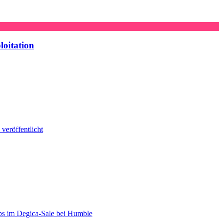
loitation
veröffentlicht
s im Degica-Sale bei Humble