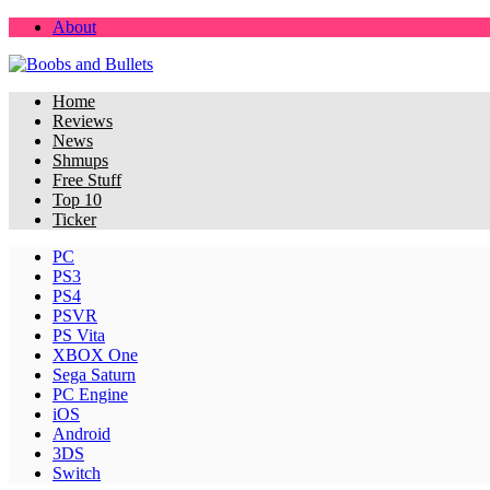
About
Home
Reviews
News
Shmups
Free Stuff
Top 10
Ticker
PC
PS3
PS4
PSVR
PS Vita
XBOX One
Sega Saturn
PC Engine
iOS
Android
3DS
Switch