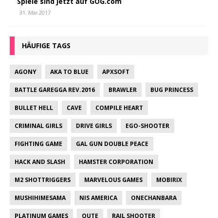
Spiele sind jetzt auf GOG.com
31. Mai 2017
HÄUFIGE TAGS
AGONY
AKA TO BLUE
APXSOFT
BATTLE GAREGGA REV.2016
BRAWLER
BUG PRINCESS
BULLET HELL
CAVE
COMPILE HEART
CRIMINAL GIRLS
DRIVE GIRLS
EGO-SHOOTER
FIGHTING GAME
GAL GUN DOUBLE PEACE
HACK AND SLASH
HAMSTER CORPORATION
M2 SHOTTRIGGERS
MARVELOUS GAMES
MOBIRIX
MUSHIHIMESAMA
NIS AMERICA
ONECHANBARA
PLATINUM GAMES
QUTE
RAIL SHOOTER