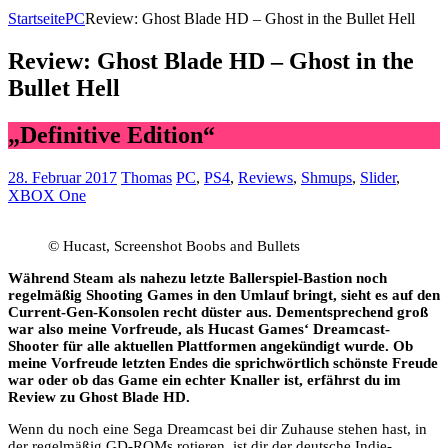
Startseite
PC
Review: Ghost Blade HD – Ghost in the Bullet Hell
Review: Ghost Blade HD – Ghost in the
Bullet Hell
„Definitive Edition“
28. Februar 2017
Thomas
PC
,
PS4
,
Reviews
,
Shmups
,
Slider
,
XBOX One
© Hucast, Screenshot Boobs and Bullets
Während Steam als nahezu letzte Ballerspiel-Bastion noch
regelmäßig Shooting Games in den Umlauf bringt, sieht es auf den
Current-Gen-Konsolen recht düster aus. Dementsprechend groß
war also meine Vorfreude, als Hucast Games‘ Dreamcast-
Shooter für alle aktuellen Plattformen angekündigt wurde. Ob
meine Vorfreude letzten Endes die sprichwörtlich schönste Freude
war oder ob das Game ein echter Knaller ist, erfährst du im
Review zu Ghost Blade HD.
Wenn du noch eine Sega Dreamcast bei dir Zuhause stehen hast, in
der regelmäßig GD-ROMs rotieren, ist dir der deutsche Indie-