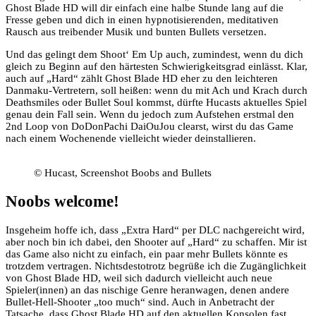
Ghost Blade HD will dir einfach eine halbe Stunde lang auf die
Fresse geben und dich in einen hypnotisierenden, meditativen
Rausch aus treibender Musik und bunten Bullets versetzen.
Und das gelingt dem Shoot‘ Em Up auch, zumindest, wenn du dich
gleich zu Beginn auf den härtesten Schwierigkeitsgrad einlässt. Klar,
auch auf „Hard“ zählt Ghost Blade HD eher zu den leichteren
Danmaku-Vertretern, soll heißen: wenn du mit Ach und Krach durch
Deathsmiles oder Bullet Soul kommst, dürfte Hucasts aktuelles Spiel
genau dein Fall sein. Wenn du jedoch zum Aufstehen erstmal den
2nd Loop von DoDonPachi DaiOuJou clearst, wirst du das Game
nach einem Wochenende vielleicht wieder deinstallieren.
© Hucast, Screenshot Boobs and Bullets
Noobs welcome!
Insgeheim hoffe ich, dass „Extra Hard“ per DLC nachgereicht wird,
aber noch bin ich dabei, den Shooter auf „Hard“ zu schaffen. Mir ist
das Game also nicht zu einfach, ein paar mehr Bullets könnte es
trotzdem vertragen. Nichtsdestotrotz begrüße ich die Zugänglichkeit
von Ghost Blade HD, weil sich dadurch vielleicht auch neue
Spieler(innen) an das nischige Genre heranwagen, denen andere
Bullet-Hell-Shooter „too much“ sind. Auch in Anbetracht der
Tatsache, dass Ghost Blade HD auf den aktuellen Konsolen fast