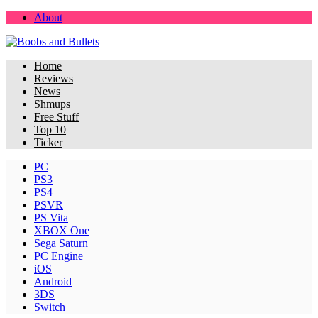
About
Home
Reviews
News
Shmups
Free Stuff
Top 10
Ticker
PC
PS3
PS4
PSVR
PS Vita
XBOX One
Sega Saturn
PC Engine
iOS
Android
3DS
Switch