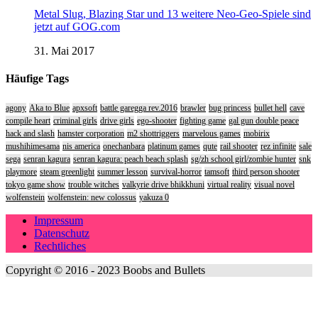
Metal Slug, Blazing Star und 13 weitere Neo-Geo-Spiele sind
jetzt auf GOG.com
31. Mai 2017
Häufige Tags
agony
Aka to Blue
apxsoft
battle garegga rev.2016
brawler
bug princess
bullet hell
cave
compile heart
criminal girls
drive girls
ego-shooter
fighting game
gal gun double peace
hack and slash
hamster corporation
m2 shottriggers
marvelous games
mobirix
mushihimesama
nis america
onechanbara
platinum games
qute
rail shooter
rez infinite
sale
sega
senran kagura
senran kagura: peach beach splash
sg/zh school girl/zombie hunter
snk
playmore
steam greenlight
summer lesson
survival-horror
tamsoft
third person shooter
tokyo game show
trouble witches
valkyrie drive bhikkhuni
virtual reality
visual novel
wolfenstein
wolfenstein: new colossus
yakuza 0
Impressum
Datenschutz
Rechtliches
Copyright © 2016 - 2023 Boobs and Bullets