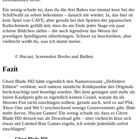
Ein wenig schade ist, dass du die drei Babes nur einmal kurz bei der
Schiffwahl zu sehen bekommst – danach nie wieder. Ja, das hier ist
kein Spiel von CAVE, aber gerade bei den Spielen der japanischen
Kultschmiede gefällt mir, dass du am Ende jeder Stage ein paar
schöne Bildchen siehst – die auch irgendwie das Wesen der
jeweiligen Spielfiguren rüberbringen. Schwer zu beschreiben, aber
vielleicht weißt du, was ich damit meine.
© Hucast, Screenshot Boobs and Bullets
Fazit
Ghost Blade HD hätte eigentlich den Namenszusatz „Definitive
Edition“ verdient, weil nahezu sämtliche Kritikpunkte des Originals
berücksichtigt und beseitigt wurden. Bei dem geringen und mehr als
fairen Kaufpreis gibt es eigentlich keinen Grund, warum du als
Shooter-Fan nicht zuschlagen solltest, gerade auch, weil es auf PS4,
Xbox One und Wii U erschreckend wenige Genrevertreter gibt. Bitte
mehr davon, Hucast Games! Ein wenig schade ist, dass es Ghost
Blade HD derzeit nur als Download gibt – aber vielleicht lässt sich
etwas mit Limited Run Games regeln, ich würde jedenfalls sofort
zuschlagen!
Ghost Blade HD