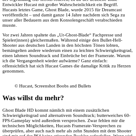
Entwickler Hucast mit großer Wahrscheinlichkeit ein Begriff.
Hucasts letztes Game, Ghost Blade, wurde 2015 für Dreamcast
veröffentlicht – und damit ganze 14 Jahre nachdem sich Sega zu
unser aller Bedauern aus dem Konsolengeschäft verabschieden
musste.
Vor zwei Jahren spaltete das „Ur-Ghost-Blade“ Fachpresse und
Spieler(innen) gleichermaßen. Während einige den Bullet-Hell-
Shooter aus deutschen Landen in den höchsten Tönen lobten,
bemängelten andere wiederum einen zu leichten Schwierigkeitsgrad,
einen lahmen Soundtrack und Einbrüche bei der Framerate. Warum
ich die Vergangenheit wieder aufwärme? Ganz einfach:
offensichtlich hat sich Hucast Games die damalige Kritik zu Herzen
genommen.
© Hucast, Screenshot Boobs and Bullets
Was willst du mehr?
Ghost Blade HD kommt nämlich mit einem zusätzlichen
Schwierigkeitsgrad und alternativem Soundtrack; butterweiches 60-
FPS-Gameplay wird außerdem versprochen. Zwar fehlen mir die
technischen Möglichkeiten, Hucasts Framerate-Versprechen zu
überprüfen, aber auch nach mehr als zehn Stunden mit dem Shooter