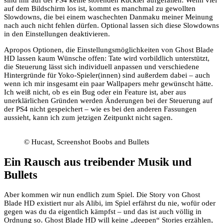
sind mir auf der PS4 keine störenden Ruckler aufgefallen. Wenn viel
auf dem Bildschirm los ist, kommt es manchmal zu gewollten
Slowdowns, die bei einem waschechten Danmaku meiner Meinung
nach auch nicht fehlen dürfen. Optional lassen sich diese Slowdowns
in den Einstellungen deaktivieren.
Apropos Optionen, die Einstellungsmöglichkeiten von Ghost Blade
HD lassen kaum Wünsche offen: Tate wird vorbildlich unterstützt,
die Steuerung lässt sich individuell anpassen und verschiedene
Hintergründe für Yoko-Spieler(innen) sind außerdem dabei – auch
wenn ich mir insgesamt ein paar Wallpapers mehr gewünscht hätte.
Ich weiß nicht, ob es ein Bug oder ein Feature ist, aber aus
unerklärlichen Gründen werden Änderungen bei der Steuerung auf
der PS4 nicht gespeichert – wie es bei den anderen Fassungen
aussieht, kann ich zum jetzigen Zeitpunkt nicht sagen.
© Hucast, Screenshot Boobs and Bullets
Ein Rausch aus treibender Musik und
Bullets
Aber kommen wir nun endlich zum Spiel. Die Story von Ghost
Blade HD existiert nur als Alibi, im Spiel erfährst du nie, wofür oder
gegen was du da eigentlich kämpfst – und das ist auch völlig in
Ordnung so. Ghost Blade HD will keine „deepen“ Stories erzählen,