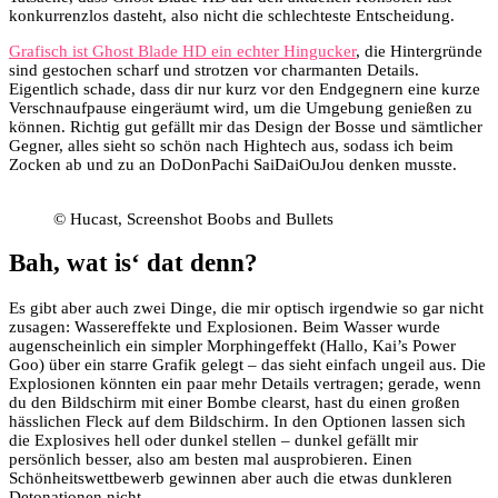
konkurrenzlos dasteht, also nicht die schlechteste Entscheidung.
Grafisch ist Ghost Blade HD ein echter Hingucker
, die Hintergründe
sind gestochen scharf und strotzen vor charmanten Details.
Eigentlich schade, dass dir nur kurz vor den Endgegnern eine kurze
Verschnaufpause eingeräumt wird, um die Umgebung genießen zu
können. Richtig gut gefällt mir das Design der Bosse und sämtlicher
Gegner, alles sieht so schön nach Hightech aus, sodass ich beim
Zocken ab und zu an DoDonPachi SaiDaiOuJou denken musste.
© Hucast, Screenshot Boobs and Bullets
Bah, wat is‘ dat denn?
Es gibt aber auch zwei Dinge, die mir optisch irgendwie so gar nicht
zusagen: Wassereffekte und Explosionen. Beim Wasser wurde
augenscheinlich ein simpler Morphingeffekt (Hallo, Kai’s Power
Goo) über ein starre Grafik gelegt – das sieht einfach ungeil aus. Die
Explosionen könnten ein paar mehr Details vertragen; gerade, wenn
du den Bildschirm mit einer Bombe clearst, hast du einen großen
hässlichen Fleck auf dem Bildschirm. In den Optionen lassen sich
die Explosives hell oder dunkel stellen – dunkel gefällt mir
persönlich besser, also am besten mal ausprobieren. Einen
Schönheitswettbewerb gewinnen aber auch die etwas dunkleren
Detonationen nicht.