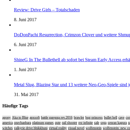
Review: Drive Girls – Totalschaden
8. Juni 2017
DoDonPachi Resurrection, Crimzon Clover und weitere Shmup
6. Juni 2017
ShineG In The Bullethell ab sofort bei Steam Early Access erhä
1. Juni 2017
Metal Slug, Blazing Star und 13 weitere Neo-Geo-Spiele sind
31. Mai 2017
Häufige Tags
agony
Aka to Blue
apxsoft
battle garegga rev.2016
brawler
bug princess
bullet hell
cave
com
america
onechanbara
platinum games
qute
rail shooter
rez infinite
sale
sega
senran kagura
s
witches
valkyrie drive bhikkhuni
virtual reality
visual novel
wolfenstein
wolfenstein: new c