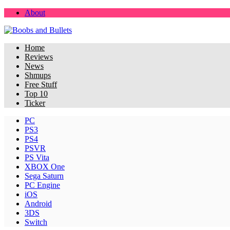
About
Home
Reviews
News
Shmups
Free Stuff
Top 10
Ticker
PC
PS3
PS4
PSVR
PS Vita
XBOX One
Sega Saturn
PC Engine
iOS
Android
3DS
Switch