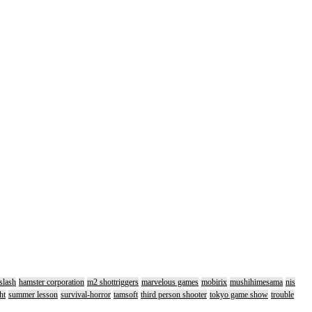
slash
hamster corporation
m2 shottriggers
marvelous games
mobirix
mushihimesama
nis
ht
summer lesson
survival-horror
tamsoft
third person shooter
tokyo game show
trouble