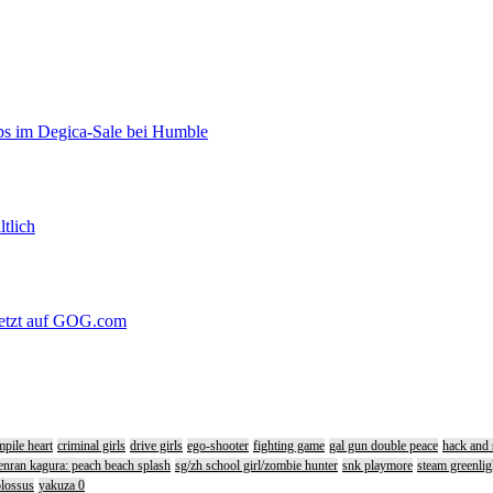
s im Degica-Sale bei Humble
ltlich
 jetzt auf GOG.com
pile heart
criminal girls
drive girls
ego-shooter
fighting game
gal gun double peace
hack and 
enran kagura: peach beach splash
sg/zh school girl/zombie hunter
snk playmore
steam greenlig
olossus
yakuza 0