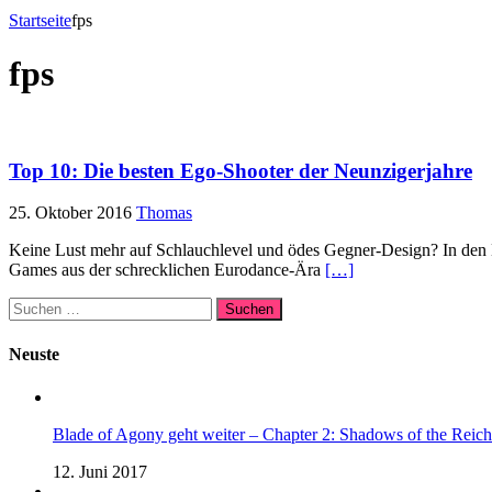
Startseite
fps
fps
Top 10: Die besten Ego-Shooter der Neunzigerjahre
25. Oktober 2016
Thomas
Keine Lust mehr auf Schlauchlevel und ödes Gegner-Design? In den Ne
Games aus der schrecklichen Eurodance-Ära
[…]
Suchen
nach:
Neuste
Blade of Agony geht weiter – Chapter 2: Shadows of the Reich 
12. Juni 2017