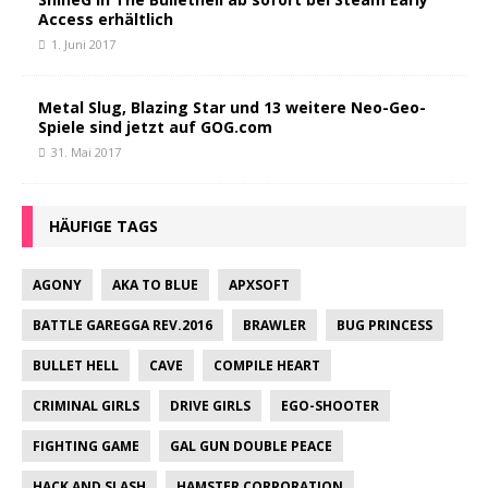
Access erhältlich
1. Juni 2017
Metal Slug, Blazing Star und 13 weitere Neo-Geo-
Spiele sind jetzt auf GOG.com
31. Mai 2017
HÄUFIGE TAGS
AGONY
AKA TO BLUE
APXSOFT
BATTLE GAREGGA REV.2016
BRAWLER
BUG PRINCESS
BULLET HELL
CAVE
COMPILE HEART
CRIMINAL GIRLS
DRIVE GIRLS
EGO-SHOOTER
FIGHTING GAME
GAL GUN DOUBLE PEACE
HACK AND SLASH
HAMSTER CORPORATION