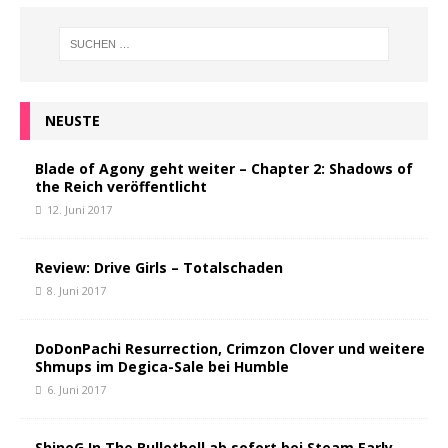
NEUSTE
Blade of Agony geht weiter – Chapter 2: Shadows of
the Reich veröffentlicht
12. Juni 2017
Review: Drive Girls – Totalschaden
8. Juni 2017
DoDonPachi Resurrection, Crimzon Clover und weitere
Shmups im Degica-Sale bei Humble
6. Juni 2017
ShineG In The Bullethell ab sofort bei Steam Early