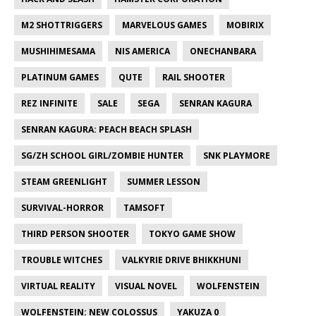
M2 SHOTTRIGGERS
MARVELOUS GAMES
MOBIRIX
MUSHIHIMESAMA
NIS AMERICA
ONECHANBARA
PLATINUM GAMES
QUTE
RAIL SHOOTER
REZ INFINITE
SALE
SEGA
SENRAN KAGURA
SENRAN KAGURA: PEACH BEACH SPLASH
SG/ZH SCHOOL GIRL/ZOMBIE HUNTER
SNK PLAYMORE
STEAM GREENLIGHT
SUMMER LESSON
SURVIVAL-HORROR
TAMSOFT
THIRD PERSON SHOOTER
TOKYO GAME SHOW
TROUBLE WITCHES
VALKYRIE DRIVE BHIKKHUNI
VIRTUAL REALITY
VISUAL NOVEL
WOLFENSTEIN
WOLFENSTEIN: NEW COLOSSUS
YAKUZA 0