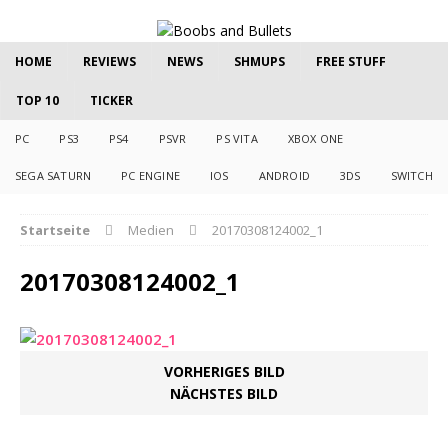
HOME
REVIEWS
NEWS
SHMUPS
FREE STUFF
TOP 10
TICKER
PC
PS3
PS4
PSVR
PS VITA
XBOX ONE
SEGA SATURN
PC ENGINE
IOS
ANDROID
3DS
SWITCH
Startseite
Medien
20170308124002_1
20170308124002_1
VORHERIGES BILD
NÄCHSTES BILD